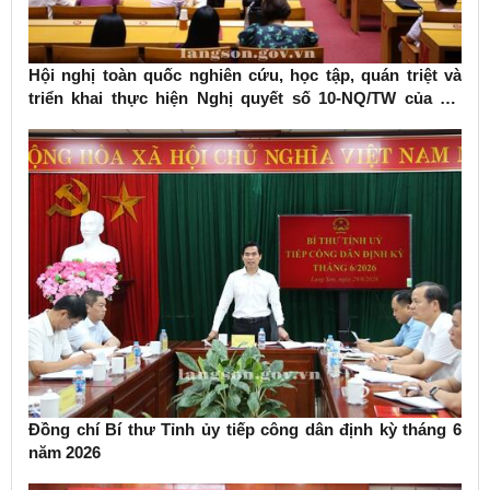
Hội nghị toàn quốc nghiên cứu, học tập, quán triệt và
triển khai thực hiện Nghị quyết số 10-NQ/TW của Bộ
Chính trị về phát triển kinh tế có vốn đầu tư nước ngoài
Đồng chí Bí thư Tỉnh ủy tiếp công dân định kỳ tháng 6
năm 2026