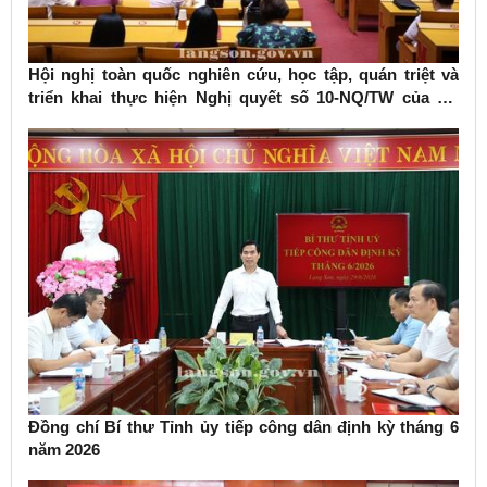
Hội nghị toàn quốc nghiên cứu, học tập, quán triệt và
triển khai thực hiện Nghị quyết số 10-NQ/TW của Bộ
Chính trị về phát triển kinh tế có vốn đầu tư nước ngoài
Đồng chí Bí thư Tỉnh ủy tiếp công dân định kỳ tháng 6
năm 2026