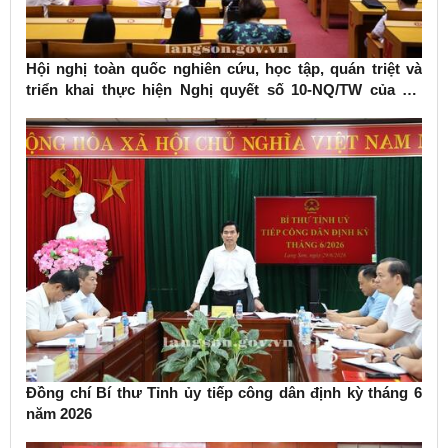
Hội nghị toàn quốc nghiên cứu, học tập, quán triệt và
triển khai thực hiện Nghị quyết số 10-NQ/TW của Bộ
Chính trị về phát triển kinh tế có vốn đầu tư nước ngoài
Đồng chí Bí thư Tỉnh ủy tiếp công dân định kỳ tháng 6
năm 2026