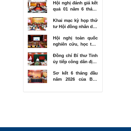
Hội nghị đánh giá kết
quả 01 năm 6 tháng
thực hiện Nghị quyết
Khai mạc kỳ họp thứ
số 57-NQ/TW
tư Hội đồng nhân dân
tỉnh khóa XVIII, nhiệm
Hội nghị toàn quốc
kỳ 2026 - 2031
nghiên cứu, học tập,
quán triệt và triển
Đồng chí Bí thư Tỉnh
khai thực hiện Nghị
ủy tiếp công dân định
quyết số 10-NQ/TW
kỳ tháng 6 năm 2026
của Bộ Chính trị về
Sơ kết 6 tháng đầu
phát triển kinh tế có
năm 2026 của Ban
vốn đầu tư nước
Chỉ đạo Nhà nước
ngoài
các công trình, dự án
quan trọng quốc gia,
trọng điểm ngành
giao thông vận tải