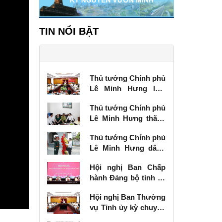
TIN NỔI BẬT
Thủ tướng Chính phủ
Lê Minh Hưng làm
việc với Ban Thường
Thủ tướng Chính phủ
vụ Tỉnh ủy Lạng Sơn
Lê Minh Hưng thăm,
tặng quà thương
Thủ tướng Chính phủ
binh tại Lạng Sơn
Lê Minh Hưng dâng
hương tưởng niệm
Hội nghị Ban Chấp
các Anh hùng liệt sĩ
hành Đảng bộ tỉnh kỳ
tại Lạng Sơn
chuyên đề
Hội nghị Ban Thường
vụ Tỉnh ủy kỳ chuyên
đề