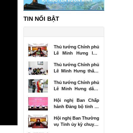
TIN NỔI BẬT
Thủ tướng Chính phủ
Lê Minh Hưng làm
việc với Ban Thường
Thủ tướng Chính phủ
vụ Tỉnh ủy Lạng Sơn
Lê Minh Hưng thăm,
tặng quà thương
Thủ tướng Chính phủ
binh tại Lạng Sơn
Lê Minh Hưng dâng
hương tưởng niệm
Hội nghị Ban Chấp
các Anh hùng liệt sĩ
hành Đảng bộ tỉnh kỳ
tại Lạng Sơn
chuyên đề
Hội nghị Ban Thường
vụ Tỉnh ủy kỳ chuyên
đề