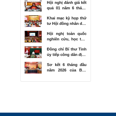
Hội nghị đánh giá kết
quả 01 năm 6 tháng
thực hiện Nghị quyết
Khai mạc kỳ họp thứ
số 57-NQ/TW
tư Hội đồng nhân dân
tỉnh khóa XVIII, nhiệm
Hội nghị toàn quốc
kỳ 2026 - 2031
nghiên cứu, học tập,
quán triệt và triển
Đồng chí Bí thư Tỉnh
khai thực hiện Nghị
ủy tiếp công dân định
quyết số 10-NQ/TW
kỳ tháng 6 năm 2026
của Bộ Chính trị về
Sơ kết 6 tháng đầu
phát triển kinh tế có
năm 2026 của Ban
vốn đầu tư nước
Chỉ đạo Nhà nước
ngoài
các công trình, dự án
quan trọng quốc gia,
trọng điểm ngành
giao thông vận tải