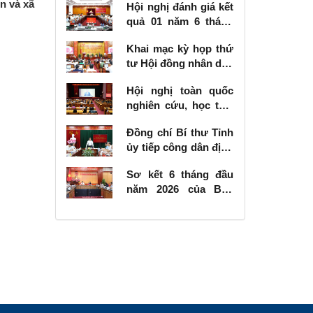
ơn và xã
Hội nghị đánh giá kết
quả 01 năm 6 tháng
thực hiện Nghị quyết
Khai mạc kỳ họp thứ
số 57-NQ/TW
tư Hội đồng nhân dân
tỉnh khóa XVIII, nhiệm
Hội nghị toàn quốc
kỳ 2026 - 2031
nghiên cứu, học tập,
quán triệt và triển
Đồng chí Bí thư Tỉnh
khai thực hiện Nghị
ủy tiếp công dân định
quyết số 10-NQ/TW
kỳ tháng 6 năm 2026
của Bộ Chính trị về
Sơ kết 6 tháng đầu
phát triển kinh tế có
năm 2026 của Ban
vốn đầu tư nước
Chỉ đạo Nhà nước
ngoài
các công trình, dự án
quan trọng quốc gia,
trọng điểm ngành
giao thông vận tải