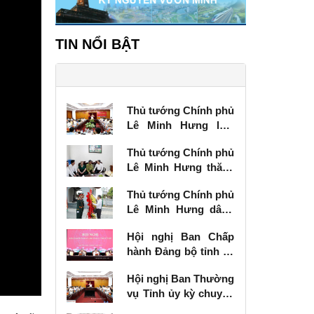
TIN NỔI BẬT
Thủ tướng Chính phủ
Lê Minh Hưng làm
việc với Ban Thường
Thủ tướng Chính phủ
vụ Tỉnh ủy Lạng Sơn
Lê Minh Hưng thăm,
tặng quà thương
Thủ tướng Chính phủ
binh tại Lạng Sơn
Lê Minh Hưng dâng
hương tưởng niệm
Hội nghị Ban Chấp
các Anh hùng liệt sĩ
hành Đảng bộ tỉnh kỳ
tại Lạng Sơn
chuyên đề
Hội nghị Ban Thường
vụ Tỉnh ủy kỳ chuyên
đề