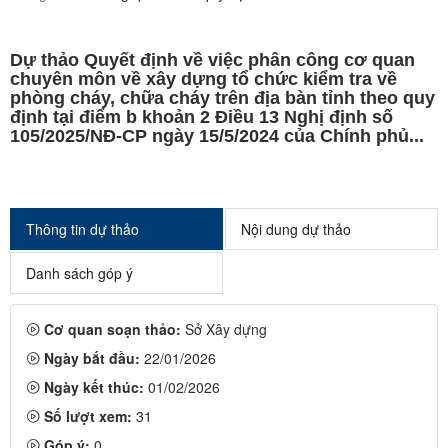
Dự thảo Quyết định về việc phân công cơ quan
chuyên môn về xây dựng tổ chức kiểm tra về
phòng cháy, chữa cháy trên địa bàn tỉnh theo quy
định tại điểm b khoản 2 Điều 13 Nghị định số
105/2025/NĐ-CP ngày 15/5/2024 của Chính phủ...
Thông tin dự thảo
Nội dung dự thảo
Danh sách góp ý
Cơ quan soạn thảo:
Sở Xây dựng
Ngày bắt đầu:
22/01/2026
Ngày kết thúc:
01/02/2026
Số lượt xem:
31
Góp ý:
0