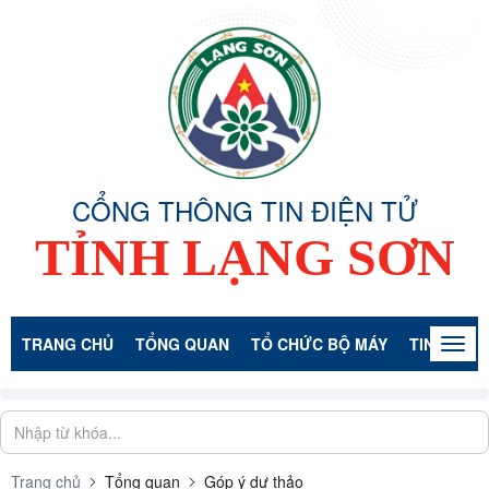
CỔNG THÔNG TIN ĐIỆN TỬ
TỈNH LẠNG SƠN
TRANG CHỦ
TỔNG QUAN
TỔ CHỨC BỘ MÁY
TIN TỨC -
Togg
navig
Trang chủ
Tổng quan
Góp ý dự thảo