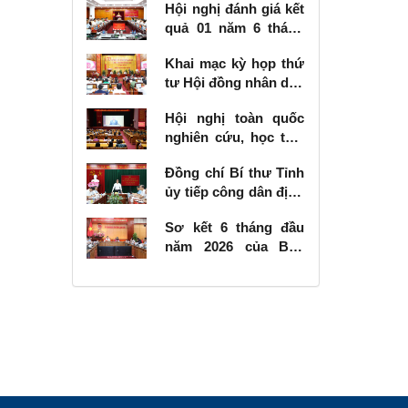
Hội nghị đánh giá kết
quả 01 năm 6 tháng
thực hiện Nghị quyết
Khai mạc kỳ họp thứ
số 57-NQ/TW
tư Hội đồng nhân dân
tỉnh khóa XVIII, nhiệm
Hội nghị toàn quốc
kỳ 2026 - 2031
nghiên cứu, học tập,
quán triệt và triển
Đồng chí Bí thư Tỉnh
khai thực hiện Nghị
ủy tiếp công dân định
quyết số 10-NQ/TW
kỳ tháng 6 năm 2026
của Bộ Chính trị về
Sơ kết 6 tháng đầu
phát triển kinh tế có
năm 2026 của Ban
vốn đầu tư nước
Chỉ đạo Nhà nước
ngoài
các công trình, dự án
quan trọng quốc gia,
trọng điểm ngành
giao thông vận tải