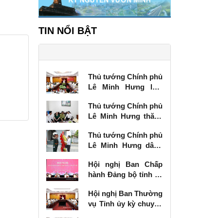
TIN NỔI BẬT
Thủ tướng Chính phủ
Lê Minh Hưng làm
việc với Ban Thường
Thủ tướng Chính phủ
vụ Tỉnh ủy Lạng Sơn
Lê Minh Hưng thăm,
tặng quà thương
Thủ tướng Chính phủ
binh tại Lạng Sơn
Lê Minh Hưng dâng
hương tưởng niệm
Hội nghị Ban Chấp
các Anh hùng liệt sĩ
hành Đảng bộ tỉnh kỳ
tại Lạng Sơn
chuyên đề
Hội nghị Ban Thường
vụ Tỉnh ủy kỳ chuyên
đề