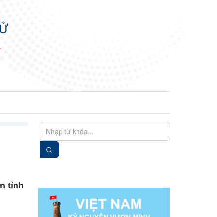
TỬ
N
EN
VIE
n tỉnh