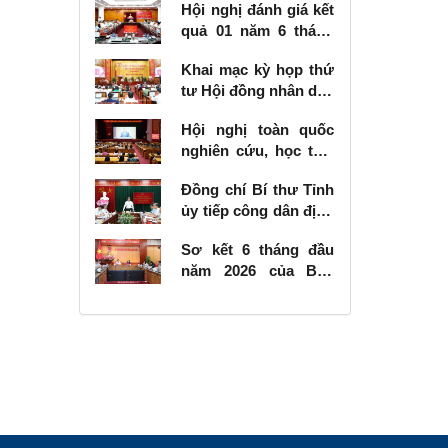
Hội nghị đánh giá kết
quả 01 năm 6 tháng
thực hiện Nghị quyết
Khai mạc kỳ họp thứ
số 57-NQ/TW
tư Hội đồng nhân dân
tỉnh khóa XVIII, nhiệm
Hội nghị toàn quốc
kỳ 2026 - 2031
nghiên cứu, học tập,
quán triệt và triển
Đồng chí Bí thư Tỉnh
khai thực hiện Nghị
ủy tiếp công dân định
quyết số 10-NQ/TW
kỳ tháng 6 năm 2026
của Bộ Chính trị về
Sơ kết 6 tháng đầu
phát triển kinh tế có
năm 2026 của Ban
vốn đầu tư nước
Chỉ đạo Nhà nước
ngoài
các công trình, dự án
quan trọng quốc gia,
trọng điểm ngành
giao thông vận tải