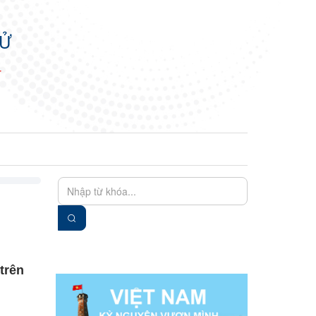
TỬ
N
EN
VIE
trên