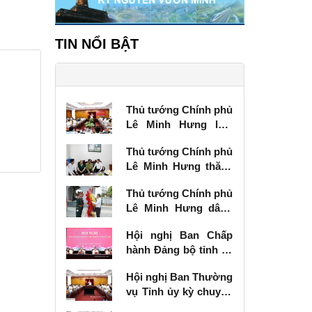
TIN NỔI BẬT
Thủ tướng Chính phủ
Lê Minh Hưng làm
việc với Ban Thường
Thủ tướng Chính phủ
vụ Tỉnh ủy Lạng Sơn
Lê Minh Hưng thăm,
tặng quà thương
Thủ tướng Chính phủ
binh tại Lạng Sơn
Lê Minh Hưng dâng
hương tưởng niệm
Hội nghị Ban Chấp
các Anh hùng liệt sĩ
hành Đảng bộ tỉnh kỳ
tại Lạng Sơn
chuyên đề
Hội nghị Ban Thường
vụ Tỉnh ủy kỳ chuyên
đề