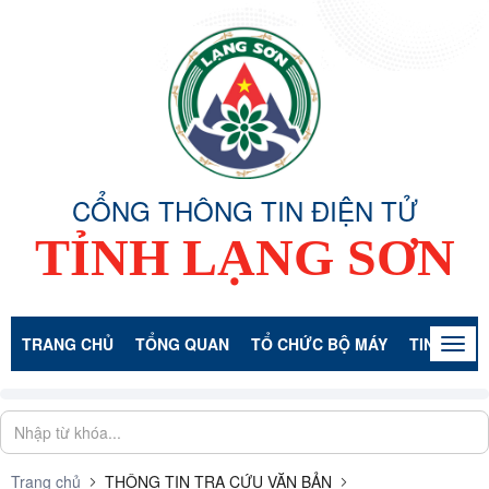
CỔNG THÔNG TIN ĐIỆN TỬ
TỈNH LẠNG SƠN
TRANG CHỦ
TỔNG QUAN
TỔ CHỨC BỘ MÁY
TIN TỨC -
Togg
navig
Trang chủ
THÔNG TIN TRA CỨU VĂN BẢN