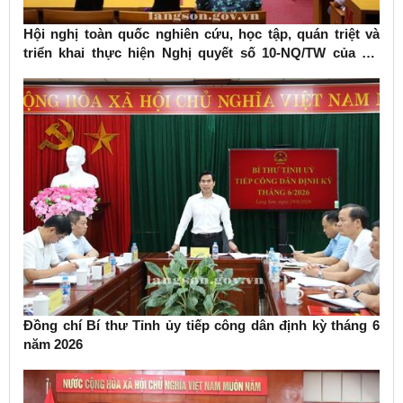
Hội nghị toàn quốc nghiên cứu, học tập, quán triệt và
triển khai thực hiện Nghị quyết số 10-NQ/TW của Bộ
Chính trị về phát triển kinh tế có vốn đầu tư nước ngoài
Đồng chí Bí thư Tỉnh ủy tiếp công dân định kỳ tháng 6
năm 2026