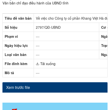
Văn bản chỉ đạo điều hành của UBND tỉnh
Tiêu đề văn bản
Về việc cho Công ty cổ phần Khang Việt Hà đư
Số hiệu
2797/QĐ-UBND
Cơ q
Phạm vi
---
Ngày
Ngày hiệu lực
---
Trạng
Loại văn bản
---
Ngườ
File đính kèm
Tải xuống
Mô tả
---
Xem trước file