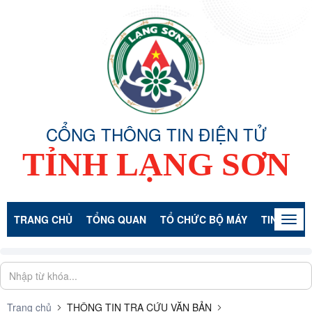
CỔNG THÔNG TIN ĐIỆN TỬ
TỈNH LẠNG SƠN
TRANG CHỦ
TỔNG QUAN
TỔ CHỨC BỘ MÁY
TIN TỨC -
Togg
navig
Trang chủ
THÔNG TIN TRA CỨU VĂN BẢN