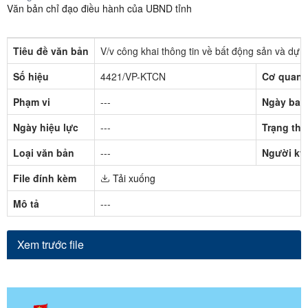
Văn bản chỉ đạo điều hành của UBND tỉnh
Tiêu đề văn bản
V/v công khai thông tin về bất động sản và d
Số hiệu
4421/VP-KTCN
Cơ quan 
Phạm vi
---
Ngày ban
Ngày hiệu lực
---
Trạng thá
Loại văn bản
---
Người ký
File đính kèm
Tải xuống
Mô tả
---
Xem trước file