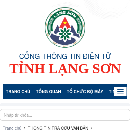
CỔNG THÔNG TIN ĐIỆN TỬ
TỈNH LẠNG SƠN
TRANG CHỦ
TỔNG QUAN
TỔ CHỨC BỘ MÁY
TIN TỨC -
Togg
navig
Trang chủ
THÔNG TIN TRA CỨU VĂN BẢN