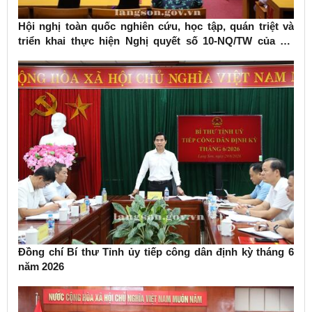
Hội nghị toàn quốc nghiên cứu, học tập, quán triệt và
triển khai thực hiện Nghị quyết số 10-NQ/TW của Bộ
Chính trị về phát triển kinh tế có vốn đầu tư nước ngoài
Đồng chí Bí thư Tỉnh ủy tiếp công dân định kỳ tháng 6
năm 2026