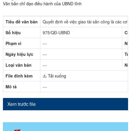
Văn bản chỉ đạo điều hành của UBND tỉnh
Tiêu đề văn bản
Quyết định về việc giao tài sản công là các cơ 
Số hiệu
975/QĐ-UBND
Cơ
Phạm vi
---
Ng
Ngày hiệu lực
---
Trạ
Loại văn bản
---
Ng
File đính kèm
Tải xuống
Mô tả
---
Xem trước file