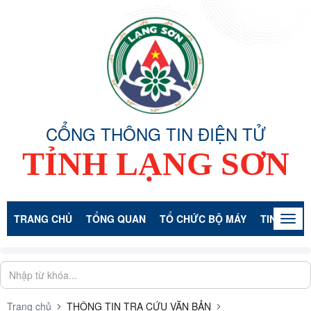
CỔNG THÔNG TIN ĐIỆN TỬ
TỈNH LẠNG SƠN
TRANG CHỦ
TỔNG QUAN
TỔ CHỨC BỘ MÁY
TIN TỨC -
Togg
navig
Trang chủ
THÔNG TIN TRA CỨU VĂN BẢN