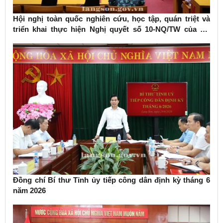
Hội nghị toàn quốc nghiên cứu, học tập, quán triệt và
triển khai thực hiện Nghị quyết số 10-NQ/TW của Bộ
Chính trị về phát triển kinh tế có vốn đầu tư nước ngoài
Đồng chí Bí thư Tỉnh ủy tiếp công dân định kỳ tháng 6
năm 2026