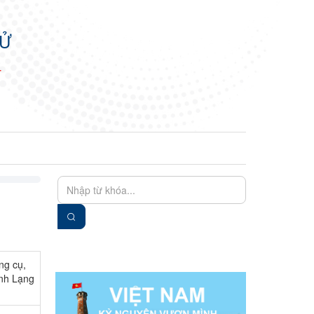
TỬ
N
EN
VIE
ng cụ,
ỉnh Lạng