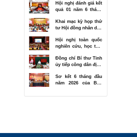
Hội nghị đánh giá kết
quả 01 năm 6 tháng
thực hiện Nghị quyết
Khai mạc kỳ họp thứ
số 57-NQ/TW
tư Hội đồng nhân dân
tỉnh khóa XVIII, nhiệm
Hội nghị toàn quốc
kỳ 2026 - 2031
nghiên cứu, học tập,
quán triệt và triển
Đồng chí Bí thư Tỉnh
khai thực hiện Nghị
ủy tiếp công dân định
quyết số 10-NQ/TW
kỳ tháng 6 năm 2026
của Bộ Chính trị về
Sơ kết 6 tháng đầu
phát triển kinh tế có
năm 2026 của Ban
vốn đầu tư nước
Chỉ đạo Nhà nước
ngoài
các công trình, dự án
quan trọng quốc gia,
trọng điểm ngành
giao thông vận tải