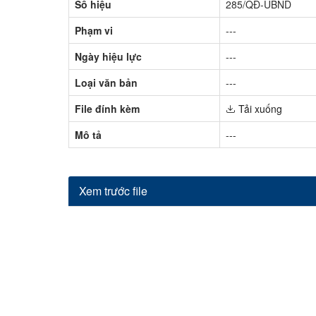
Số hiệu
285/QĐ-UBND
Phạm vi
---
Ngày hiệu lực
---
Loại văn bản
---
File đính kèm
Tải xuống
Mô tả
---
Xem trước file