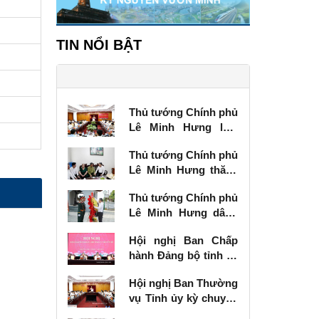
TIN NỔI BẬT
Thủ tướng Chính phủ
Lê Minh Hưng làm
việc với Ban Thường
Thủ tướng Chính phủ
vụ Tỉnh ủy Lạng Sơn
Lê Minh Hưng thăm,
tặng quà thương
Thủ tướng Chính phủ
binh tại Lạng Sơn
Lê Minh Hưng dâng
hương tưởng niệm
Hội nghị Ban Chấp
các Anh hùng liệt sĩ
hành Đảng bộ tỉnh kỳ
tại Lạng Sơn
chuyên đề
Hội nghị Ban Thường
vụ Tỉnh ủy kỳ chuyên
đề