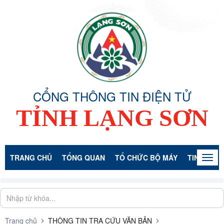
CỔNG THÔNG TIN ĐIỆN TỬ
TỈNH LẠNG SƠN
TRANG CHỦ
TỔNG QUAN
TỔ CHỨC BỘ MÁY
TIN TỨC -
Togg
navig
Trang chủ
THÔNG TIN TRA CỨU VĂN BẢN