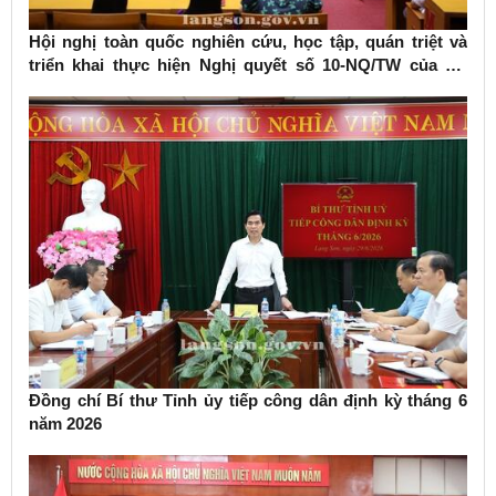
Hội nghị toàn quốc nghiên cứu, học tập, quán triệt và
triển khai thực hiện Nghị quyết số 10-NQ/TW của Bộ
Chính trị về phát triển kinh tế có vốn đầu tư nước ngoài
Đồng chí Bí thư Tỉnh ủy tiếp công dân định kỳ tháng 6
năm 2026