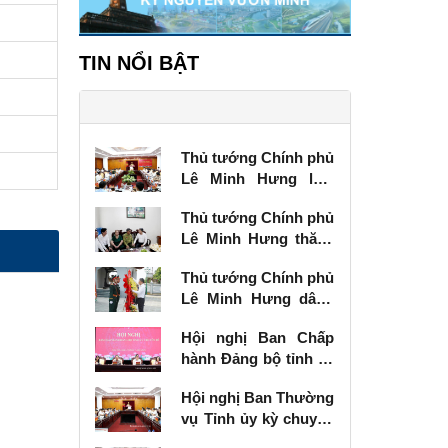
TIN NỔI BẬT
Thủ tướng Chính phủ
Lê Minh Hưng làm
việc với Ban Thường
Thủ tướng Chính phủ
vụ Tỉnh ủy Lạng Sơn
Lê Minh Hưng thăm,
tặng quà thương
Thủ tướng Chính phủ
binh tại Lạng Sơn
Lê Minh Hưng dâng
hương tưởng niệm
Hội nghị Ban Chấp
các Anh hùng liệt sĩ
hành Đảng bộ tỉnh kỳ
tại Lạng Sơn
chuyên đề
Hội nghị Ban Thường
vụ Tỉnh ủy kỳ chuyên
đề