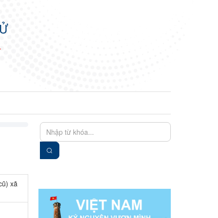
TỬ
N
EN
VIE
cũ) xã