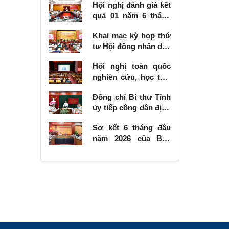
Hội nghị đánh giá kết
quả 01 năm 6 tháng
thực hiện Nghị quyết
Khai mạc kỳ họp thứ
số 57-NQ/TW
tư Hội đồng nhân dân
tỉnh khóa XVIII, nhiệm
Hội nghị toàn quốc
kỳ 2026 - 2031
nghiên cứu, học tập,
quán triệt và triển
Đồng chí Bí thư Tỉnh
khai thực hiện Nghị
ủy tiếp công dân định
quyết số 10-NQ/TW
kỳ tháng 6 năm 2026
của Bộ Chính trị về
Sơ kết 6 tháng đầu
phát triển kinh tế có
năm 2026 của Ban
vốn đầu tư nước
Chỉ đạo Nhà nước
ngoài
các công trình, dự án
quan trọng quốc gia,
trọng điểm ngành
giao thông vận tải