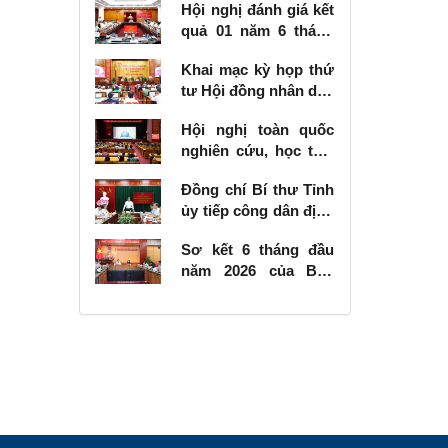
Hội nghị đánh giá kết
quả 01 năm 6 tháng
thực hiện Nghị quyết
Khai mạc kỳ họp thứ
số 57-NQ/TW
tư Hội đồng nhân dân
tỉnh khóa XVIII, nhiệm
Hội nghị toàn quốc
kỳ 2026 - 2031
nghiên cứu, học tập,
quán triệt và triển
Đồng chí Bí thư Tỉnh
khai thực hiện Nghị
ủy tiếp công dân định
quyết số 10-NQ/TW
kỳ tháng 6 năm 2026
của Bộ Chính trị về
Sơ kết 6 tháng đầu
phát triển kinh tế có
năm 2026 của Ban
vốn đầu tư nước
Chỉ đạo Nhà nước
ngoài
các công trình, dự án
quan trọng quốc gia,
trọng điểm ngành
giao thông vận tải