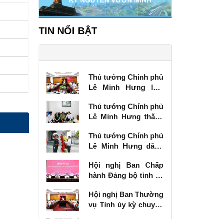
TIN NỔI BẬT
Thủ tướng Chính phủ
Lê Minh Hưng làm
việc với Ban Thường
Thủ tướng Chính phủ
vụ Tỉnh ủy Lạng Sơn
Lê Minh Hưng thăm,
tặng quà thương
Thủ tướng Chính phủ
binh tại Lạng Sơn
Lê Minh Hưng dâng
hương tưởng niệm
Hội nghị Ban Chấp
các Anh hùng liệt sĩ
hành Đảng bộ tỉnh kỳ
tại Lạng Sơn
chuyên đề
Hội nghị Ban Thường
vụ Tỉnh ủy kỳ chuyên
đề