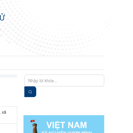
TỬ
N
EN
VIE
, xã