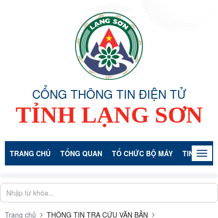
CỔNG THÔNG TIN ĐIỆN TỬ
TỈNH LẠNG SƠN
TRANG CHỦ
TỔNG QUAN
TỔ CHỨC BỘ MÁY
TIN TỨC -
Togg
navig
Trang chủ
THÔNG TIN TRA CỨU VĂN BẢN