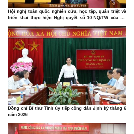
Hội nghị toàn quốc nghiên cứu, học tập, quán triệt và
triển khai thực hiện Nghị quyết số 10-NQ/TW của Bộ
Chính trị về phát triển kinh tế có vốn đầu tư nước ngoài
Đồng chí Bí thư Tỉnh ủy tiếp công dân định kỳ tháng 6
năm 2026