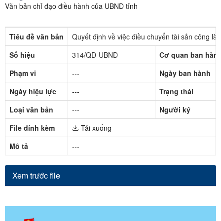
Văn bản chỉ đạo điều hành của UBND tỉnh
Tiêu đề văn bản
Quyết định về việc điều chuyển tài sản công là 
Số hiệu
314/QĐ-UBND
Cơ quan ban hàn
Phạm vi
---
Ngày ban hành
Ngày hiệu lực
---
Trạng thái
Loại văn bản
---
Người ký
File đính kèm
Tải xuống
Mô tả
---
Xem trước file