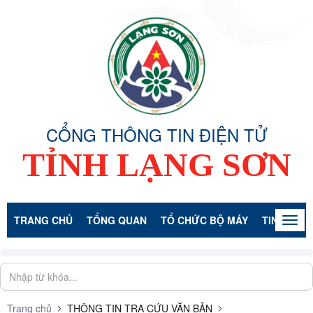
CỔNG THÔNG TIN ĐIỆN TỬ
TỈNH LẠNG SƠN
TRANG CHỦ
TỔNG QUAN
TỔ CHỨC BỘ MÁY
TIN TỨC -
Togg
navig
Trang chủ
THÔNG TIN TRA CỨU VĂN BẢN