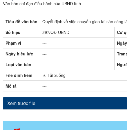
Văn bản chỉ đạo điều hành của UBND tỉnh
Tiêu đề văn bản
Quyết định về việc chuyển giao tài sản công là
Số hiệu
297/QĐ-UBND
Cơ qu
Phạm vi
---
Ngày 
Ngày hiệu lực
---
Trạng 
Loại văn bản
---
Người
File đính kèm
Tải xuống
Mô tả
---
Xem trước file