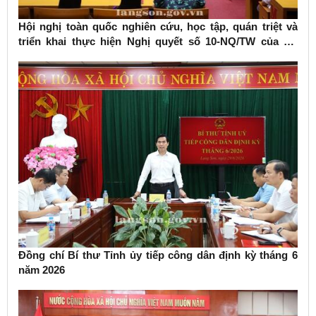
Hội nghị toàn quốc nghiên cứu, học tập, quán triệt và
triển khai thực hiện Nghị quyết số 10-NQ/TW của Bộ
Chính trị về phát triển kinh tế có vốn đầu tư nước ngoài
Đồng chí Bí thư Tỉnh ủy tiếp công dân định kỳ tháng 6
năm 2026