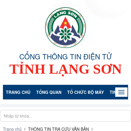
CỔNG THÔNG TIN ĐIỆN TỬ
TỈNH LẠNG SƠN
TRANG CHỦ
TỔNG QUAN
TỔ CHỨC BỘ MÁY
TIN TỨC -
Togg
navig
Trang chủ
THÔNG TIN TRA CỨU VĂN BẢN