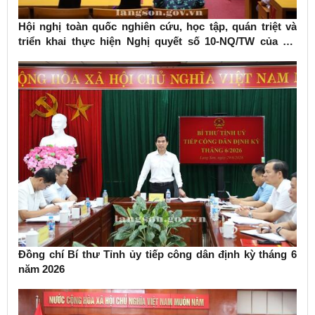
Hội nghị toàn quốc nghiên cứu, học tập, quán triệt và
triển khai thực hiện Nghị quyết số 10-NQ/TW của Bộ
Chính trị về phát triển kinh tế có vốn đầu tư nước ngoài
Đồng chí Bí thư Tỉnh ủy tiếp công dân định kỳ tháng 6
năm 2026