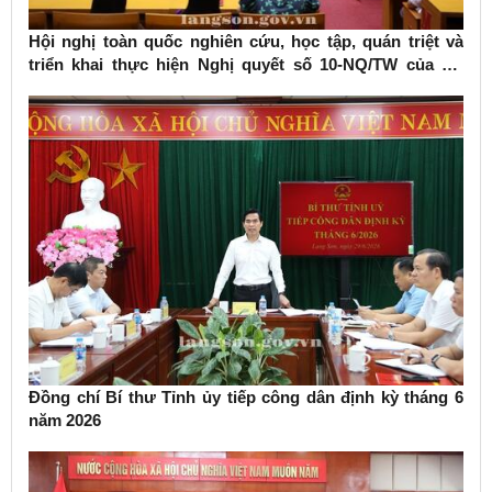
Hội nghị toàn quốc nghiên cứu, học tập, quán triệt và
triển khai thực hiện Nghị quyết số 10-NQ/TW của Bộ
Chính trị về phát triển kinh tế có vốn đầu tư nước ngoài
Đồng chí Bí thư Tỉnh ủy tiếp công dân định kỳ tháng 6
năm 2026