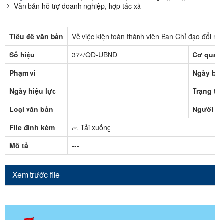
Văn bản hỗ trợ doanh nghiệp, hợp tác xã
Tiêu đề văn bản
Về việc kiện toàn thành viên Ban Chỉ đạo đổi m
Số hiệu
374/QĐ-UBND
Cơ quan
Phạm vi
---
Ngày ba
Ngày hiệu lực
---
Trạng th
Loại văn bản
---
Người k
File đính kèm
Tải xuống
Mô tả
---
Xem trước file