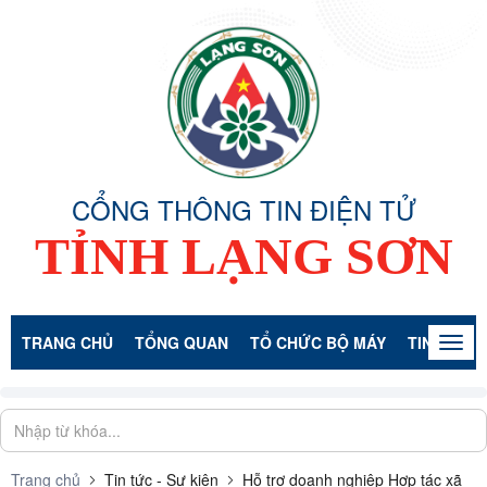
CỔNG THÔNG TIN ĐIỆN TỬ
TỈNH LẠNG SƠN
TRANG CHỦ
TỔNG QUAN
TỔ CHỨC BỘ MÁY
TIN TỨC -
Togg
navig
Trang chủ
Tin tức - Sự kiện
Hỗ trợ doanh nghiệp Hợp tác xã