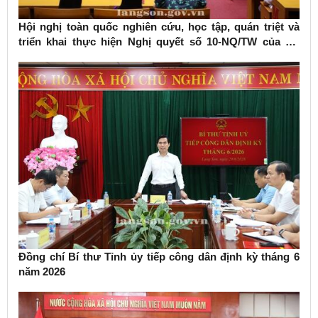
Hội nghị toàn quốc nghiên cứu, học tập, quán triệt và
triển khai thực hiện Nghị quyết số 10-NQ/TW của Bộ
Chính trị về phát triển kinh tế có vốn đầu tư nước ngoài
Đồng chí Bí thư Tỉnh ủy tiếp công dân định kỳ tháng 6
năm 2026