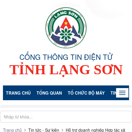
CỔNG THÔNG TIN ĐIỆN TỬ
TỈNH LẠNG SƠN
TRANG CHỦ
TỔNG QUAN
TỔ CHỨC BỘ MÁY
TIN TỨC -
Togg
navig
Trang chủ
Tin tức - Sự kiện
Hỗ trợ doanh nghiệp Hợp tác xã