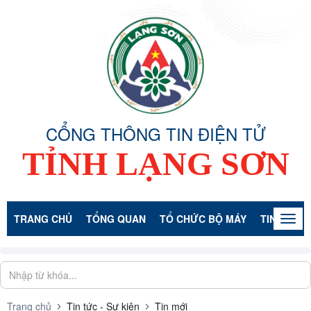
CỔNG THÔNG TIN ĐIỆN TỬ
TỈNH LẠNG SƠN
TRANG CHỦ
TỔNG QUAN
TỔ CHỨC BỘ MÁY
TIN TỨC -
Togg
navig
Trang chủ
Tin tức - Sự kiện
Tin mới