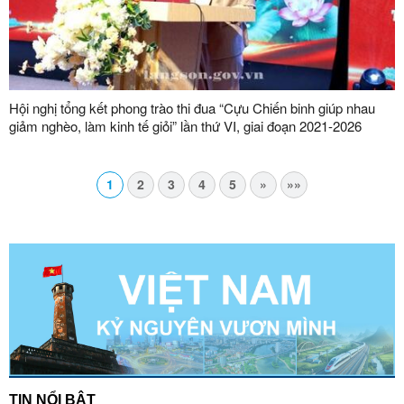
Hội nghị tổng kết phong trào thi đua “Cựu Chiến binh giúp nhau
giảm nghèo, làm kinh tế giỏi” lần thứ VI, giai đoạn 2021-2026
1
2
3
4
5
»
»»
TIN NỔI BẬT