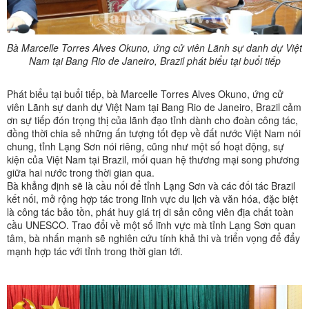
Bà Marcelle Torres Alves Okuno, ứng cử viên Lãnh sự danh dự Việt
Nam tại Bang Rio de Janeiro, Brazil phát biểu tại buổi tiếp
Phát biểu tại buổi tiếp, bà Marcelle Torres Alves Okuno, ứng cử
viên Lãnh sự danh dự Việt Nam tại Bang Rio de Janeiro, Brazil cảm
ơn sự tiếp đón trọng thị của lãnh đạo tỉnh dành cho đoàn công tác,
đồng thời chia sẻ những ấn tượng tốt đẹp về đất nước Việt Nam nói
chung, tỉnh Lạng Sơn nói riêng, cũng như một số hoạt động, sự
kiện của Việt Nam tại Brazil, mối quan hệ thương mại song phương
giữa hai nước trong thời gian qua.
Bà khẳng định sẽ là cầu nối để tỉnh Lạng Sơn và các đối tác Brazil
kết nối, mở rộng hợp tác trong lĩnh vực du lịch và văn hóa, đặc biệt
là công tác bảo tồn, phát huy giá trị di sản công viên địa chất toàn
cầu UNESCO. Trao đổi về một số lĩnh vực mà tỉnh Lạng Sơn quan
tâm, bà nhấn mạnh sẽ nghiên cứu tính khả thi và triển vọng để đẩy
mạnh hợp tác với tỉnh trong thời gian tới.