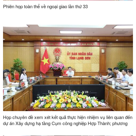
Phiên họp toàn thể về ngoại giao lần thứ 33
Họp chuyên đề xem xét kết quả thực hiện nhiệm vụ liên quan đến
dự án Xây dựng hạ tầng Cụm công nghiệp Hợp Thành; phương
án xử lý chuyển tiếp bồi thường các công trình hạ tầng kỹ thuật
phục vụ giải phóng mặt bằng dự án Khu công nghiệp VSIP Lạng