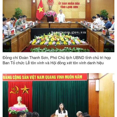
Đồng chí Đoàn Thanh Sơn, Phó Chủ tịch UBND tỉnh chủ trì họp
Ban Tổ chức Lễ tôn vinh và Hội đồng xét tôn vinh danh hiệu
"Doanh nhân, doanh nghiệp tiêu biểu tỉnh Lạng Sơn" lần thứ V
năm 2026