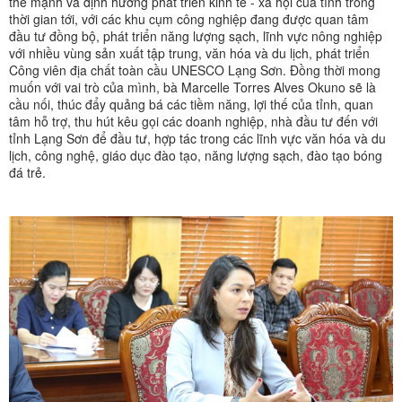
thế mạnh và định hướng phát triển kinh tế - xã hội của tỉnh trong
thời gian tới, với các khu cụm công nghiệp đang được quan tâm
đầu tư đồng bộ, phát triển năng lượng sạch, lĩnh vực nông nghiệp
với nhiều vùng sản xuất tập trung, văn hóa và du lịch, phát triển
Công viên địa chất toàn cầu UNESCO Lạng Sơn. Đồng thời mong
muốn với vai trò của mình, bà Marcelle Torres Alves Okuno sẽ là
cầu nối, thúc đẩy quảng bá các tiềm năng, lợi thế của tỉnh, quan
tâm hỗ trợ, thu hút kêu gọi các doanh nghiệp, nhà đầu tư đến với
tỉnh Lạng Sơn để đầu tư, hợp tác trong các lĩnh vực văn hóa và du
lịch, công nghệ, giáo dục đào tạo, năng lượng sạch, đào tạo bóng
đá trẻ.