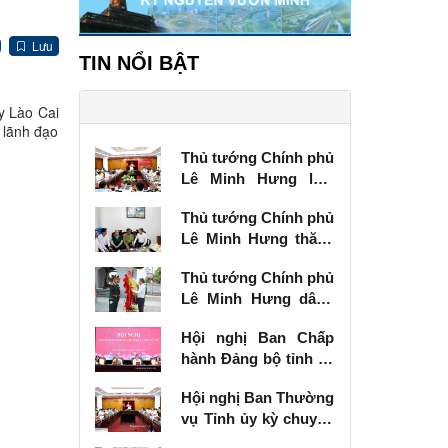
Lưu
TIN NỔI BẬT
y Lào Cai
 lãnh đạo
Thủ tướng Chính phủ
Lê Minh Hưng làm
việc với Ban Thường
Thủ tướng Chính phủ
vụ Tỉnh ủy Lạng Sơn
Lê Minh Hưng thăm,
tặng quà thương
Thủ tướng Chính phủ
binh tại Lạng Sơn
Lê Minh Hưng dâng
hương tưởng niệm
Hội nghị Ban Chấp
các Anh hùng liệt sĩ
hành Đảng bộ tỉnh kỳ
tại Lạng Sơn
chuyên đề
Hội nghị Ban Thường
vụ Tỉnh ủy kỳ chuyên
đề