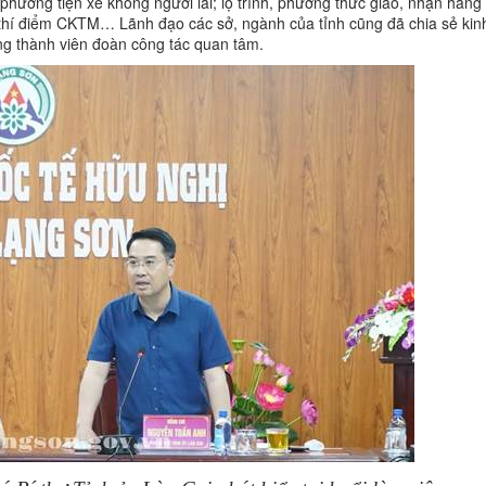
 phương tiện xe không người lái; lộ trình, phương thức giao, nhận hàng 
ai thí điểm CKTM… Lãnh đạo các sở, ngành của tỉnh cũng đã chia sẻ ki
ung thành viên đoàn công tác quan tâm.