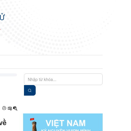
TỬ
N
EN
VIE
về