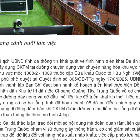
ang cảnh buổi làm việc
tịch UBND tỉnh đã thông tin khái quát về tình hình triển khai Đề án
 xây dựng CKTM tại đường chuyên dụng vận chuyển hàng hóa khu vực
hu vực mốc 1088/2 - 1089 thuộc cặp Cửa khẩu Quốc tế Hữu Nghị (Vi
phủ phê duyệt tại Quyết định số 865/QĐ-TTg ngày 17/8/2025. UBN
h thành lập Ban Chỉ đạo; ban hành kế hoạch triển khai thực hiện 
nhân dân Khu tự trị dân tộc Choang Quảng Tây, Trung Quốc về cơ ch
p đường dây nóng và cử đầu mối liên lạc để triển khai kịp thời, hiệu 
ây dựng cơ sở hạ tầng, tỉnh đã hoàn thành 05 đồ án điều chỉnh quy 
i mạng di động đảm bảo khi CKTM được đưa vào thí điểm, hạ tầng di đ
n toàn thông tin theo mô hình 4 lớp…
ào Cai đã thảo luận, trao đổi một số nội dung mà đoàn quan tâm, liên q
của Trung Quốc; phạm vi sử dụng giấy thông hành, cơ chế giám sát xuấ
 trao đổi dữ liệu đối với hàng hóa xuất nhập khẩu; việc cấp phép lưu h