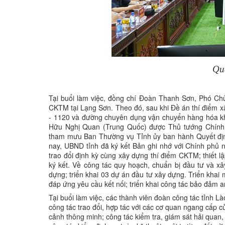
Qu
Tại buổi làm việc, đồng chí Đoàn Thanh Sơn, Phó Chủ 
CKTM tại Lạng Sơn. Theo đó, sau khi Đề án thí điểm
- 1120 và đường chuyên dụng vận chuyển hàng hóa k
Hữu Nghị Quan (Trung Quốc) được Thủ tướng Chính 
tham mưu Ban Thường vụ Tỉnh ủy ban hành Quyết địn
nay, UBND tỉnh đã ký kết Bản ghi nhớ với Chính phủ 
trao đổi định kỳ cùng xây dựng thí điểm CKTM; thiết lậ
ký kết. Về công tác quy hoạch, chuẩn bị đầu tư và x
dựng; triển khai 03 dự án đầu tư xây dựng. Triển kha
đáp ứng yêu cầu kết nối; triển khai công tác bảo đảm a
Tại buổi làm việc, các thành viên đoàn công tác tỉnh L
công tác trao đổi, hợp tác với các cơ quan ngang cấp 
cảnh thông minh; công tác kiểm tra, giám sát hải quan,