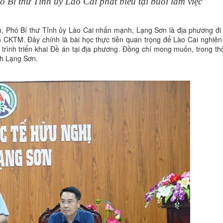
Bí thư Tỉnh ủy Lào Cai phát biểu tại buổi làm việc
h, Phó Bí thư Tỉnh ủy Lào Cai nhấn mạnh, Lạng Sơn là địa phương đi 
h CKTM. Đây chính là bài học thực tiễn quan trọng để Lào Cai nghiên 
rình triển khai Đề án tại địa phương. Đồng chí mong muốn, trong thời
ỉnh Lạng Sơn.