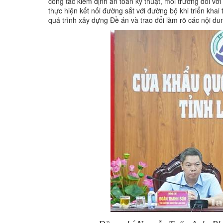
công tác kiểm định an toàn kỹ thuật, môi trường đối với
thực hiện kết nối đường sắt với đường bộ khi triển kh
quá trình xây dựng Đề án và trao đổi làm rõ các nội d