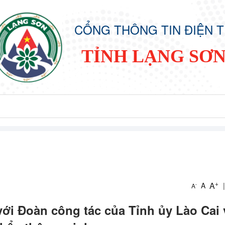
CỔNG THÔNG TIN ĐIỆN 
TỈNH LẠNG SƠ
+
A
A
|
-
A
ới Đoàn công tác của Tỉnh ủy Lào Cai 