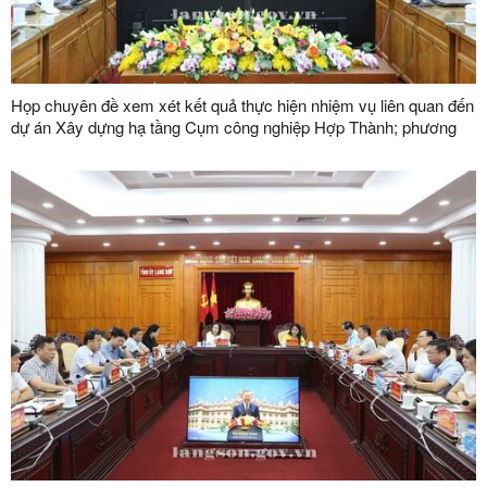
Họp chuyên đề xem xét kết quả thực hiện nhiệm vụ liên quan đến
dự án Xây dựng hạ tầng Cụm công nghiệp Hợp Thành; phương
án xử lý chuyển tiếp bồi thường các công trình hạ tầng kỹ thuật
phục vụ giải phóng mặt bằng dự án Khu công nghiệp VSIP Lạng
Sơn