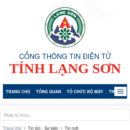
CỔNG THÔNG TIN ĐIỆN TỬ
TỈNH LẠNG SƠN
TRANG CHỦ
TỔNG QUAN
TỔ CHỨC BỘ MÁY
TIN TỨC -
Togg
navig
Trang chủ
Tin tức - Sự kiện
Tin mới