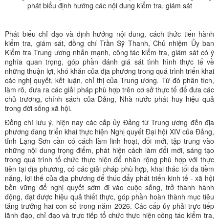
phát biểu định hướng các nội dung kiểm tra, giám sát
Phát biểu chỉ đạo và định hướng nội dung, cách thức tiến hành
kiểm tra, giám sát, đồng chí Trần Sỹ Thanh, Chủ nhiệm Ủy ban
Kiểm tra Trung ương nhấn mạnh, công tác kiểm tra, giám sát có ý
nghĩa quan trọng, góp phần đánh giá sát tình hình thực tế về
những thuận lợi, khó khăn của địa phương trong quá trình triển khai
các nghị quyết, kết luận, chỉ thị của Trung ương. Từ đó phân tích,
làm rõ, đưa ra các giải pháp phù hợp trên cơ sở thực tế để đưa các
chủ trương, chính sách của Đảng, Nhà nước phát huy hiệu quả
trong đời sống xã hội.
Đồng chí lưu ý, hiện nay các cấp ủy Đảng từ Trung ương đến địa
phương đang triển khai thực hiện Nghị quyết Đại hội XIV của Đảng,
tỉnh Lạng Sơn cần có cách làm linh hoạt, đổi mới, tập trung vào
những nội dung trọng điểm, phát hiện cách làm đổi mới, sáng tạo
trong quá trình tổ chức thực hiện để nhân rộng phù hợp với thực
tiễn tại địa phương, có các giải pháp phù hợp, khai thác tối đa tiềm
năng, lợi thế của địa phương để thúc đẩy phát triển kinh tế - xã hội
bền vững để nghị quyết sớm đi vào cuộc sống, trở thành hành
động, đạt được hiệu quả thiết thực, góp phần hoàn thành mục tiêu
tăng trưởng hai con số trong năm 2026. Các cấp ủy phải trực tiếp
lãnh đạo, chỉ đạo và trực tiếp tổ chức thực hiện công tác kiểm tra,