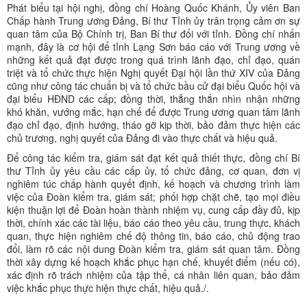
Phát biểu tại hội nghị, đồng chí Hoàng Quốc Khánh, Ủy viên Ban
Chấp hành Trung ương Đảng, Bí thư Tỉnh ủy trân trọng cảm ơn sự
quan tâm của Bộ Chính trị, Ban Bí thư đối với tỉnh. Đồng chí nhấn
mạnh, đây là cơ hội để tỉnh Lạng Sơn báo cáo với Trung ương về
những kết quả đạt được trong quá trình lãnh đạo, chỉ đạo, quán
triệt và tổ chức thực hiện Nghị quyết Đại hội lần thứ XIV của Đảng
cũng như công tác chuẩn bị và tổ chức bầu cử đại biểu Quốc hội và
đại biểu HĐND các cấp; đồng thời, thẳng thắn nhìn nhận những
khó khăn, vướng mắc, hạn chế để được Trung ương quan tâm lãnh
đạo chỉ đạo, định hướng, tháo gỡ kịp thời, bảo đảm thực hiện các
chủ trương, nghị quyết của Đảng đi vào thực chất và hiệu quả.
Để công tác kiểm tra, giám sát đạt kết quả thiết thực, đồng chí Bí
thư Tỉnh ủy yêu cầu các cấp ủy, tổ chức đảng, cơ quan, đơn vị
nghiêm túc chấp hành quyết định, kế hoạch và chương trình làm
việc của Đoàn kiểm tra, giám sát; phối hợp chặt chẽ, tạo mọi điều
kiện thuận lợi để Đoàn hoàn thành nhiệm vụ, cung cấp đầy đủ, kịp
thời, chính xác các tài liệu, báo cáo theo yêu cầu, trung thực, khách
quan, thực hiện nghiêm chế độ thông tin, báo cáo, chủ động trao
đổi, làm rõ các nội dung Đoàn kiểm tra, giám sát quan tâm. Đồng
thời xây dựng kế hoạch khắc phục hạn chế, khuyết điểm (nếu có),
xác định rõ trách nhiệm của tập thể, cá nhân liên quan, bảo đảm
việc khắc phục thực hiện thực chất, hiệu quả./.