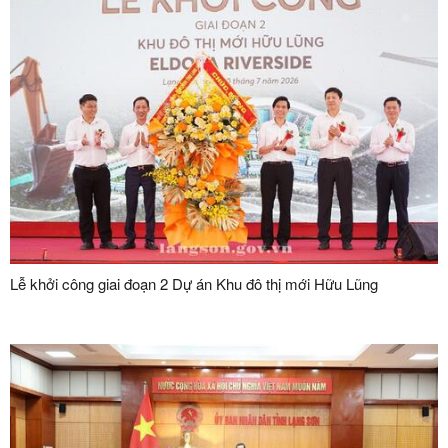
Lễ khởi công giai đoạn 2 Dự án Khu đô thị mới Hữu Lũng