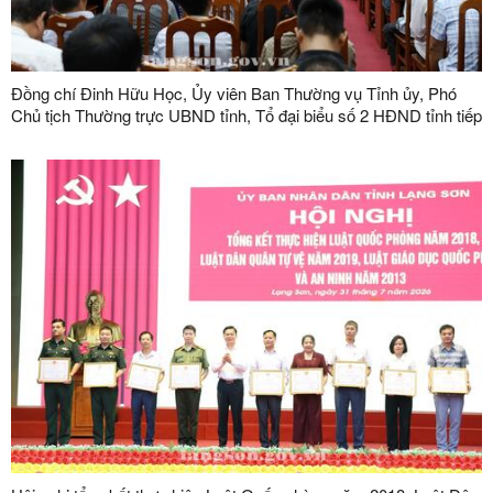
Đồng chí Đinh Hữu Học, Ủy viên Ban Thường vụ Tỉnh ủy, Phó
Chủ tịch Thường trực UBND tỉnh, Tổ đại biểu số 2 HĐND tỉnh tiếp
xúc cử tri tại phường Kỳ Lừa