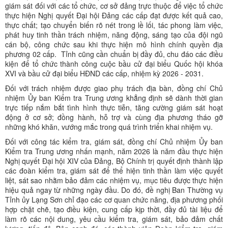
giám sát đối với các tổ chức, cơ sở đảng trực thuộc để việc tổ chức
thực hiện Nghị quyết Đại hội Đảng các cấp đạt được kết quả cao,
thực chất; tạo chuyển biến rõ nét trong lề lối, tác phong làm việc,
phát huy tinh thần trách nhiệm, năng động, sáng tạo của đội ngũ
cán bộ, công chức sau khi thực hiện mô hình chính quyền địa
phương 02 cấp. Tỉnh cũng cần chuẩn bị đầy đủ, chu đáo các điều
kiện để tổ chức thành công cuộc bầu cử đại biểu Quốc hội khóa
XVI và bầu cử đại biểu HĐND các cấp, nhiệm kỳ 2026 - 2031.
Đối với trách nhiệm được giao phụ trách địa bàn, đồng chí Chủ
nhiệm Ủy ban Kiểm tra Trung ương khẳng định sẽ dành thời gian
trực tiếp nắm bắt tình hình thực tiễn, tăng cường giám sát hoạt
động ở cơ sở; đồng hành, hỗ trợ và cùng địa phương tháo gỡ
những khó khăn, vướng mắc trong quá trình triển khai nhiệm vụ.
Đối với công tác kiểm tra, giám sát, đồng chí Chủ nhiệm Ủy ban
Kiểm tra Trung ương nhấn mạnh, năm 2026 là năm đầu thực hiện
Nghị quyết Đại hội XIV của Đảng, Bộ Chính trị quyết định thành lập
các đoàn kiểm tra, giám sát để thể hiện tinh thần làm việc quyết
liệt, sát sao nhằm bảo đảm các nhiệm vụ, mục tiêu được thực hiện
hiệu quả ngay từ những ngày đầu. Do đó, đề nghị Ban Thường vụ
Tỉnh ủy Lạng Sơn chỉ đạo các cơ quan chức năng, địa phương phối
hợp chặt chẽ, tạo điều kiện, cung cấp kịp thời, đầy đủ tài liệu để
làm rõ các nội dung, yêu cầu kiểm tra, giám sát, bảo đảm chất