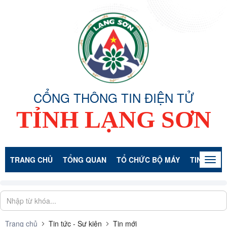
CỔNG THÔNG TIN ĐIỆN TỬ
TỈNH LẠNG SƠN
TRANG CHỦ
TỔNG QUAN
TỔ CHỨC BỘ MÁY
TIN TỨC -
Togg
navig
Trang chủ
Tin tức - Sự kiện
Tin mới