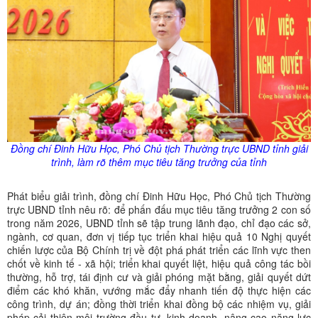
Đồng chí Đinh Hữu Học, Phó Chủ tịch Thường trực UBND tỉnh giải
trình, làm rõ thêm mục tiêu tăng trưởng của tỉnh
Phát biểu giải trình, đồng chí Đinh Hữu Học, Phó Chủ tịch Thường
trực UBND tỉnh nêu rõ: để phấn đấu mục tiêu tăng trưởng 2 con số
trong năm 2026, UBND tỉnh sẽ tập trung lãnh đạo, chỉ đạo các sở,
ngành, cơ quan, đơn vị tiếp tục triển khai hiệu quả 10 Nghị quyết
chiến lược của Bộ Chính trị về đột phá phát triển các lĩnh vực then
chốt về kinh tế - xã hội; triển khai quyết liệt, hiệu quả công tác bồi
thường, hỗ trợ, tái định cư và giải phóng mặt bằng, giải quyết dứt
điểm các khó khăn, vướng mắc đẩy nhanh tiến độ thực hiện các
công trình, dự án; đồng thời triển khai đồng bộ các nhiệm vụ, giải
pháp cải thiện môi trường đầu tư, kinh doanh, nâng cao năng lực