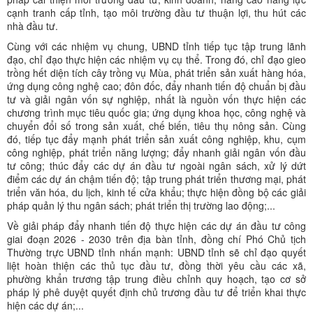
cạnh tranh cấp tỉnh, tạo môi trường đầu tư thuận lợi, thu hút các
nhà đầu tư.
Cùng với các nhiệm vụ chung, UBND tỉnh tiếp tục tập trung lãnh
đạo, chỉ đạo thực hiện các nhiệm vụ cụ thể. Trong đó, chỉ đạo gieo
trồng hết diện tích cây trồng vụ Mùa, phát triển sản xuất hàng hóa,
ứng dụng công nghệ cao; đôn đốc, đẩy nhanh tiến độ chuẩn bị đầu
tư và giải ngân vốn sự nghiệp, nhất là nguồn vốn thực hiện các
chương trình mục tiêu quốc gia; ứng dụng khoa học, công nghệ và
chuyển đổi số trong sản xuất, chế biến, tiêu thụ nông sản. Cùng
đó, tiếp tục đẩy mạnh phát triển sản xuất công nghiệp, khu, cụm
công nghiệp, phát triển năng lượng; đẩy nhanh giải ngân vốn đầu
tư công; thúc đẩy các dự án đầu tư ngoài ngân sách, xử lý dứt
điểm các dự án chậm tiến độ; tập trung phát triển thương mại, phát
triển văn hóa, du lịch, kinh tế cửa khẩu; thực hiện đồng bộ các giải
pháp quản lý thu ngân sách; phát triển thị trường lao động;...
Về giải pháp đẩy nhanh tiến độ thực hiện các dự án đầu tư công
giai đoạn 2026 - 2030 trên địa bàn tỉnh, đồng chí Phó Chủ tịch
Thường trực UBND tỉnh nhấn mạnh: UBND tỉnh sẽ chỉ đạo quyết
liệt hoàn thiện các thủ tục đầu tư, đồng thời yêu cầu các xã,
phường khẩn trương tập trung điều chỉnh quy hoạch, tạo cơ sở
pháp lý phê duyệt quyết định chủ trương đầu tư để triển khai thực
hiện các dự án;...