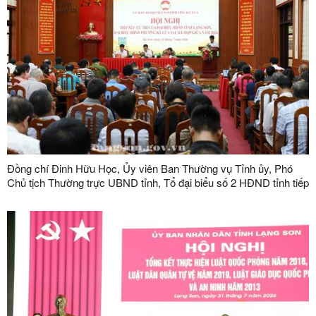
Đồng chí Đinh Hữu Học, Ủy viên Ban Thường vụ Tỉnh ủy, Phó
Chủ tịch Thường trực UBND tỉnh, Tổ đại biểu số 2 HĐND tỉnh tiếp
xúc cử tri tại phường Kỳ Lừa