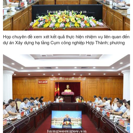
Họp chuyên đề xem xét kết quả thực hiện nhiệm vụ liên quan đến
dự án Xây dựng hạ tầng Cụm công nghiệp Hợp Thành; phương
án xử lý chuyển tiếp bồi thường các công trình hạ tầng kỹ thuật
phục vụ giải phóng mặt bằng dự án Khu công nghiệp VSIP Lạng
Sơn