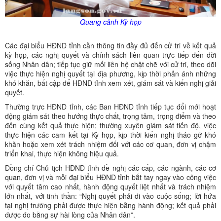
Quang cảnh Kỳ họp
Các đại biểu HĐND tỉnh cần thông tin đầy đủ đến cử tri về kết quả
kỳ họp, các nghị quyết và chính sách liên quan trực tiếp đến đời
sống Nhân dân; tiếp tục giữ mối liên hệ chặt chẽ với cử tri, theo dõi
việc thực hiện nghị quyết tại địa phương, kịp thời phản ánh những
khó khăn, bất cập để HĐND tỉnh xem xét, giám sát và kiến nghị giải
quyết.
Thường trực HĐND tỉnh, các Ban HĐND tỉnh tiếp tục đổi mới hoạt
động giám sát theo hướng thực chất, trọng tâm, trọng điểm và theo
đến cùng kết quả thực hiện; thường xuyên giám sát tiến độ, việc
thực hiện các cam kết tại Kỳ họp, kịp thời kiến nghị tháo gỡ khó
khăn hoặc xem xét trách nhiệm đối với các cơ quan, đơn vị chậm
triển khai, thực hiện không hiệu quả.
Đồng chí Chủ tịch HĐND tỉnh đề nghị các cấp, các ngành, các cơ
quan, đơn vị và mỗi đại biểu HĐND tỉnh bắt tay ngay vào công việc
với quyết tâm cao nhất, hành động quyết liệt nhất và trách nhiệm
lớn nhất, với tinh thần: “Nghị quyết phải đi vào cuộc sống; lời hứa
tại nghị trường phải được thực hiện bằng hành động; kết quả phải
được đo bằng sự hài lòng của Nhân dân”.