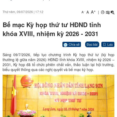
+
A
A
|
Thứ năm, 09/07/2026
|
17:12
-
A
Bế mạc Kỳ họp thứ tư HĐND tỉnh
khóa XVIII, nhiệm kỳ 2026 - 2031
Chia sẻ
Đọc bài
Lưu
Sáng 09/7/2026, tiếp tục chương trình Kỳ họp thứ tư (kỳ họp
thường lệ giữa năm 2026) HĐND tỉnh khóa XVIII, nhiệm kỳ 2026 –
2031, Kỳ họp đã tổ chức phiên chất vấn, thảo luận tại hội trường,
biểu quyết thông qua các nghị quyết và bế mạc kỳ họp.