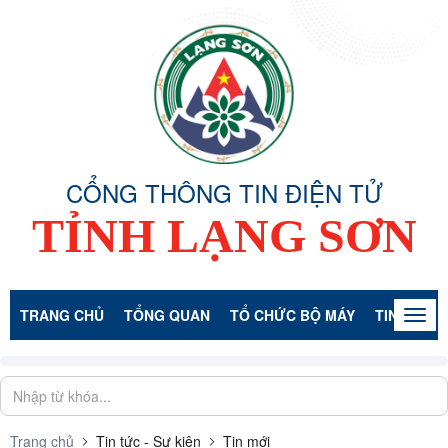
CỔNG THÔNG TIN ĐIỆN TỬ
TỈNH LẠNG SƠN
TRANG CHỦ
TỔNG QUAN
TỔ CHỨC BỘ MÁY
TIN TỨC -
Togg
navig
Trang chủ
Tin tức - Sự kiện
Tin mới