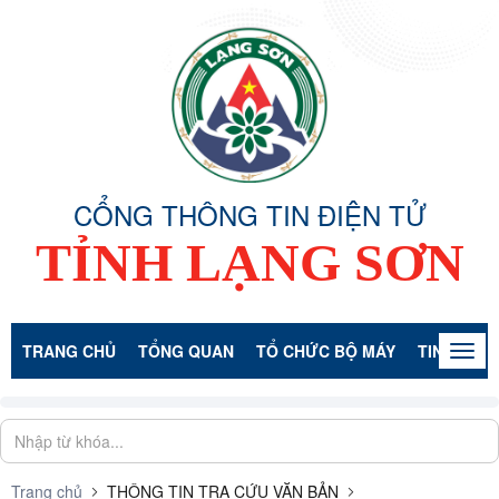
CỔNG THÔNG TIN ĐIỆN TỬ
TỈNH LẠNG SƠN
TRANG CHỦ
TỔNG QUAN
TỔ CHỨC BỘ MÁY
TIN TỨC -
Togg
navig
Trang chủ
THÔNG TIN TRA CỨU VĂN BẢN