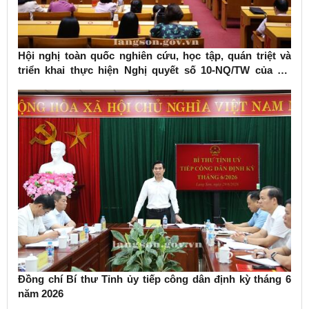
Hội nghị toàn quốc nghiên cứu, học tập, quán triệt và
triển khai thực hiện Nghị quyết số 10-NQ/TW của Bộ
Chính trị về phát triển kinh tế có vốn đầu tư nước ngoài
Đồng chí Bí thư Tỉnh ủy tiếp công dân định kỳ tháng 6
năm 2026