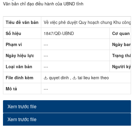
Văn bản chỉ đạo điều hành của UBND tỉnh
Tiêu đề văn bản
Về việc phê duyệt Quy hoạch chung Khu công n
Số hiệu
1847/QĐ-UBND
Cơ quan b
Phạm vi
---
Ngày ban 
Ngày hiệu lực
---
Trạng thái
Loại văn bản
---
Người ký
File đính kèm
quyet dinh
,
tai lieu kem theo
Mô tả
---
Xem trước file
Xem trước file