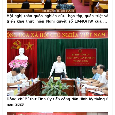
Hội nghị toàn quốc nghiên cứu, học tập, quán triệt và
triển khai thực hiện Nghị quyết số 10-NQ/TW của Bộ
Chính trị về phát triển kinh tế có vốn đầu tư nước ngoài
Đồng chí Bí thư Tỉnh ủy tiếp công dân định kỳ tháng 6
năm 2026