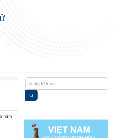
TỬ
N
EN
VIE
t 5 năm