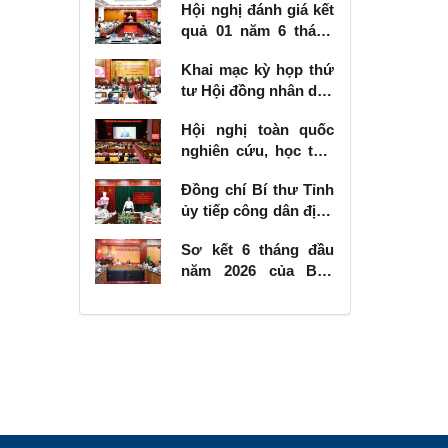
Hội nghị đánh giá kết
quả 01 năm 6 tháng
thực hiện Nghị quyết
Khai mạc kỳ họp thứ
số 57-NQ/TW
tư Hội đồng nhân dân
tỉnh khóa XVIII, nhiệm
Hội nghị toàn quốc
kỳ 2026 - 2031
nghiên cứu, học tập,
quán triệt và triển
Đồng chí Bí thư Tỉnh
khai thực hiện Nghị
ủy tiếp công dân định
quyết số 10-NQ/TW
kỳ tháng 6 năm 2026
của Bộ Chính trị về
Sơ kết 6 tháng đầu
phát triển kinh tế có
năm 2026 của Ban
vốn đầu tư nước
Chỉ đạo Nhà nước
ngoài
các công trình, dự án
quan trọng quốc gia,
trọng điểm ngành
giao thông vận tải