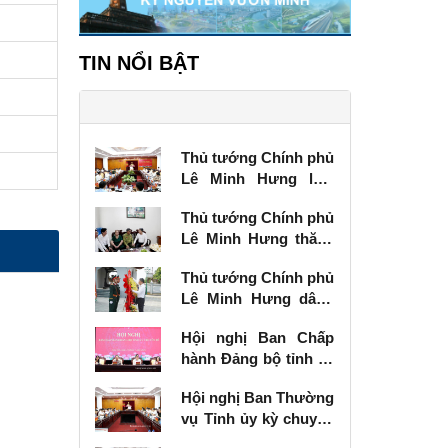
TIN NỔI BẬT
Thủ tướng Chính phủ
Lê Minh Hưng làm
việc với Ban Thường
Thủ tướng Chính phủ
vụ Tỉnh ủy Lạng Sơn
Lê Minh Hưng thăm,
tặng quà thương
Thủ tướng Chính phủ
binh tại Lạng Sơn
Lê Minh Hưng dâng
hương tưởng niệm
Hội nghị Ban Chấp
các Anh hùng liệt sĩ
hành Đảng bộ tỉnh kỳ
tại Lạng Sơn
chuyên đề
Hội nghị Ban Thường
vụ Tỉnh ủy kỳ chuyên
đề