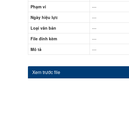
Phạm vi
---
Ngày hiệu lực
---
Loại văn bản
---
File đính kèm
---
Mô tả
---
Xem trước file