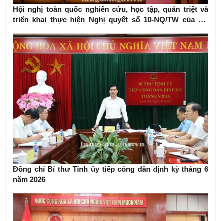
Hội nghị toàn quốc nghiên cứu, học tập, quán triệt và
triển khai thực hiện Nghị quyết số 10-NQ/TW của Bộ
Chính trị về phát triển kinh tế có vốn đầu tư nước ngoài
Đồng chí Bí thư Tỉnh ủy tiếp công dân định kỳ tháng 6
năm 2026