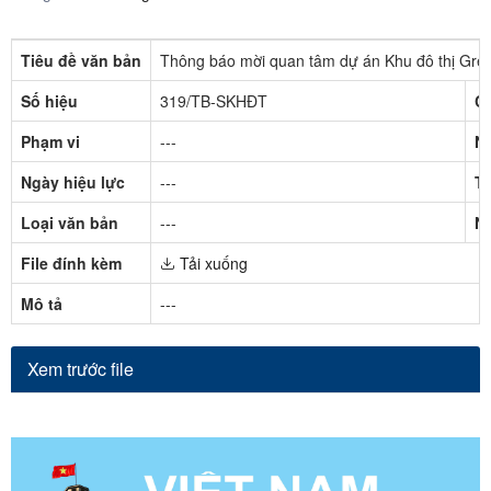
Tiêu đề văn bản
Thông báo mời quan tâm dự án Khu đô thị Gree
Số hiệu
319/TB-SKHĐT
C
Phạm vi
---
N
Ngày hiệu lực
---
Tr
Loại văn bản
---
N
File đính kèm
Tải xuống
Mô tả
---
Xem trước file