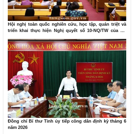
Hội nghị toàn quốc nghiên cứu, học tập, quán triệt và
triển khai thực hiện Nghị quyết số 10-NQ/TW của Bộ
Chính trị về phát triển kinh tế có vốn đầu tư nước ngoài
Đồng chí Bí thư Tỉnh ủy tiếp công dân định kỳ tháng 6
năm 2026