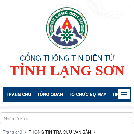
CỔNG THÔNG TIN ĐIỆN TỬ
TỈNH LẠNG SƠN
TRANG CHỦ
TỔNG QUAN
TỔ CHỨC BỘ MÁY
TIN TỨC -
Togg
navig
Trang chủ
THÔNG TIN TRA CỨU VĂN BẢN