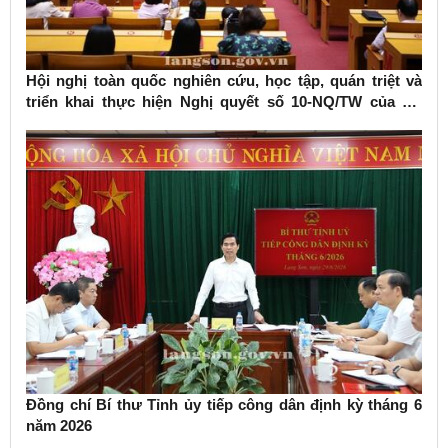
Hội nghị toàn quốc nghiên cứu, học tập, quán triệt và
triển khai thực hiện Nghị quyết số 10-NQ/TW của Bộ
Chính trị về phát triển kinh tế có vốn đầu tư nước ngoài
Đồng chí Bí thư Tỉnh ủy tiếp công dân định kỳ tháng 6
năm 2026