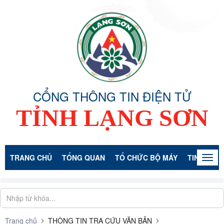
CỔNG THÔNG TIN ĐIỆN TỬ
TỈNH LẠNG SƠN
TRANG CHỦ
TỔNG QUAN
TỔ CHỨC BỘ MÁY
TIN TỨC -
Togg
navig
Trang chủ
THÔNG TIN TRA CỨU VĂN BẢN