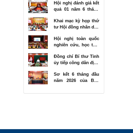
Hội nghị đánh giá kết
quả 01 năm 6 tháng
thực hiện Nghị quyết
Khai mạc kỳ họp thứ
số 57-NQ/TW
tư Hội đồng nhân dân
tỉnh khóa XVIII, nhiệm
Hội nghị toàn quốc
kỳ 2026 - 2031
nghiên cứu, học tập,
quán triệt và triển
Đồng chí Bí thư Tỉnh
khai thực hiện Nghị
ủy tiếp công dân định
quyết số 10-NQ/TW
kỳ tháng 6 năm 2026
của Bộ Chính trị về
Sơ kết 6 tháng đầu
phát triển kinh tế có
năm 2026 của Ban
vốn đầu tư nước
Chỉ đạo Nhà nước
ngoài
các công trình, dự án
quan trọng quốc gia,
trọng điểm ngành
giao thông vận tải