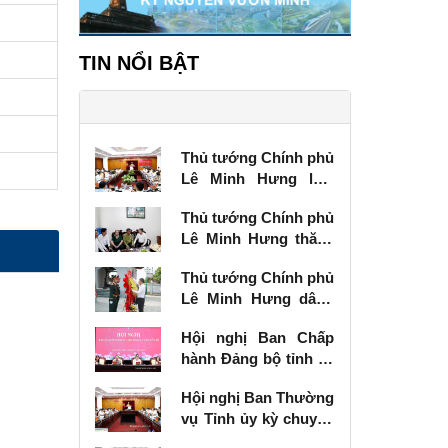
TIN NỔI BẬT
Thủ tướng Chính phủ
Lê Minh Hưng làm
việc với Ban Thường
Thủ tướng Chính phủ
vụ Tỉnh ủy Lạng Sơn
Lê Minh Hưng thăm,
tặng quà thương
Thủ tướng Chính phủ
binh tại Lạng Sơn
Lê Minh Hưng dâng
hương tưởng niệm
Hội nghị Ban Chấp
các Anh hùng liệt sĩ
hành Đảng bộ tỉnh kỳ
tại Lạng Sơn
chuyên đề
Hội nghị Ban Thường
vụ Tỉnh ủy kỳ chuyên
đề