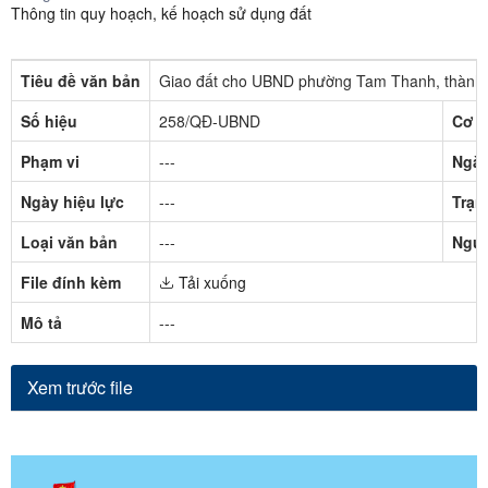
Thông tin quy hoạch, kế hoạch sử dụng đất
Tiêu đề văn bản
Giao đất cho UBND phường Tam Thanh, thành p
Số hiệu
258/QĐ-UBND
Cơ q
Phạm vi
---
Ngày
Ngày hiệu lực
---
Trạn
Loại văn bản
---
Ngườ
File đính kèm
Tải xuống
Mô tả
---
Xem trước file