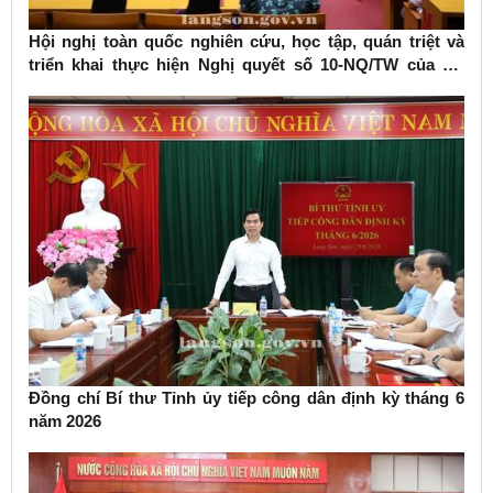
Hội nghị toàn quốc nghiên cứu, học tập, quán triệt và
triển khai thực hiện Nghị quyết số 10-NQ/TW của Bộ
Chính trị về phát triển kinh tế có vốn đầu tư nước ngoài
Đồng chí Bí thư Tỉnh ủy tiếp công dân định kỳ tháng 6
năm 2026