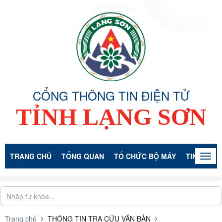
CỔNG THÔNG TIN ĐIỆN TỬ
TỈNH LẠNG SƠN
TRANG CHỦ
TỔNG QUAN
TỔ CHỨC BỘ MÁY
TIN TỨC -
Togg
navig
Trang chủ
THÔNG TIN TRA CỨU VĂN BẢN