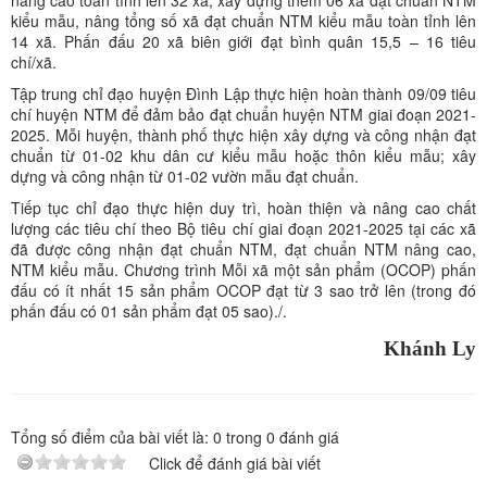
nâng cao toàn tỉnh lên 32 xã; xây dựng thêm 06 xã đạt chuẩn NTM
kiểu mẫu, nâng tổng số xã đạt chuẩn NTM kiểu mẫu toàn tỉnh lên
14 xã. Phấn đấu 20 xã biên giới đạt bình quân 15,5 – 16 tiêu
chí/xã.
Tập trung chỉ đạo huyện Đình Lập thực hiện hoàn thành 09/09 tiêu
chí huyện NTM để đảm bảo đạt chuẩn huyện NTM giai đoạn 2021-
2025. Mỗi huyện, thành phố thực hiện xây dựng và công nhận đạt
chuẩn từ 01-02 khu dân cư kiểu mẫu hoặc thôn kiểu mẫu; xây
dựng và công nhận từ 01-02 vườn mẫu đạt chuẩn.
Tiếp tục chỉ đạo thực hiện duy trì, hoàn thiện và nâng cao chất
lượng các tiêu chí theo Bộ tiêu chí giai đoạn 2021-2025 tại các xã
đã được công nhận đạt chuẩn NTM, đạt chuẩn NTM nâng cao,
NTM kiểu mẫu. Chương trình Mỗi xã một sản phẩm (OCOP) phấn
đấu có ít nhất 15 sản phẩm OCOP đạt từ 3 sao trở lên (trong đó
phấn đấu có 01 sản phẩm đạt 05 sao)./.
Khánh Ly
Tổng số điểm của bài viết là:
0
trong
0
đánh giá
Click để đánh giá bài viết