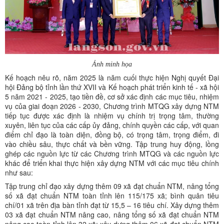
Ảnh minh họa
Kế hoạch nêu rõ, năm 2025 là năm cuối thực hiện Nghị quyết Đại
hội Đảng bộ tỉnh lần thứ XVII và Kế hoạch phát triển kinh tế - xã hội
5 năm 2021 - 2025, tạo tiền đề, cơ sở xác định các mục tiêu, nhiệm
vụ của giai đoạn 2026 - 2030, Chương trình MTQG xây dựng NTM
tiếp tục được xác định là nhiệm vụ chính trị trọng tâm, thường
xuyên, liên tục của các cấp ủy đảng, chính quyền các cấp, với quan
điểm chỉ đạo là toàn diện, đồng bộ, có trọng tâm, trọng điểm, đi
vào chiều sâu, thực chất và bền vững. Tập trung huy động, lồng
ghép các nguồn lực từ các Chương trình MTQG và các nguồn lực
khác để triển khai thực hiện xây dựng NTM với các mục tiêu chính
như sau:
Tập trung chỉ đạo xây dựng thêm 09 xã đạt chuẩn NTM, nâng tổng
số xã đạt chuẩn NTM toàn tỉnh lên 115/175 xã; bình quân tiêu
chí/01 xã trên địa bàn tỉnh đạt từ 15,5 – 16 tiêu chí. Xây dựng thêm
03 xã đạt chuẩn NTM nâng cao, nâng tổng số xã đạt chuẩn NTM