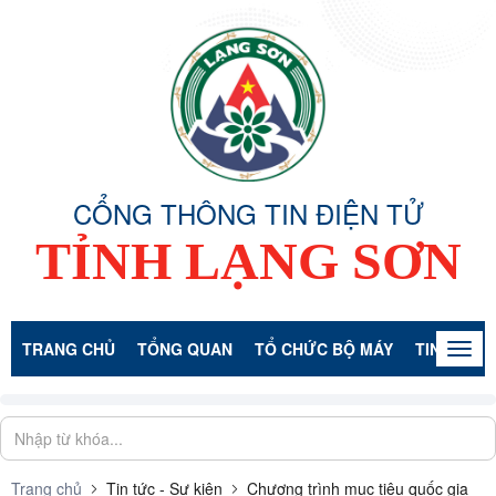
CỔNG THÔNG TIN ĐIỆN TỬ
TỈNH LẠNG SƠN
TRANG CHỦ
TỔNG QUAN
TỔ CHỨC BỘ MÁY
TIN TỨC -
Togg
navig
Trang chủ
Tin tức - Sự kiện
Chương trình mục tiêu quốc gia