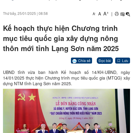
+
A
A
|
Thứ bảy, 25/01/2025
|
08:58
-
A
Kế hoạch thực hiện Chương trình
mục tiêu quốc gia xây dựng nông
thôn mới tỉnh Lạng Sơn năm 2025
Chia sẻ
Đọc bài
Lưu
UBND tỉnh vừa ban hành Kế hoạch số 14/KH-UBND, ngày
14/01/2025 thực hiện Chương trình mục tiêu quốc gia (MTQG) xây
dựng NTM tỉnh Lạng Sơn năm 2025.