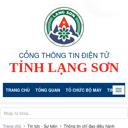
CỔNG THÔNG TIN ĐIỆN TỬ
TỈNH LẠNG SƠN
TRANG CHỦ
TỔNG QUAN
TỔ CHỨC BỘ MÁY
TIN TỨC -
Togg
navig
Trang chủ
Tin tức - Sự kiện
Thông tin chỉ đạo điều hành