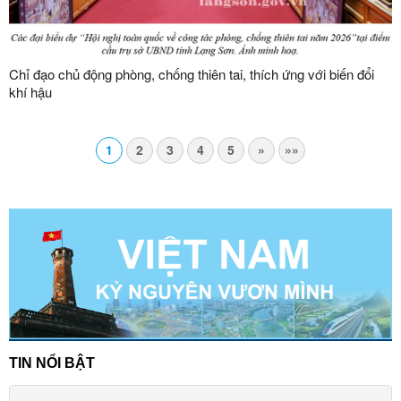
Chỉ đạo chủ động phòng, chống thiên tai, thích ứng với biến đổi
khí hậu
1
2
3
4
5
»
»»
TIN NỔI BẬT