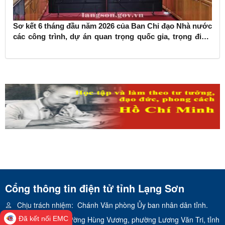
Sơ kết 6 tháng đầu năm 2026 của Ban Chỉ đạo Nhà nước
các công trình, dự án quan trọng quốc gia, trọng điểm
ngành giao thông vận tải
Cổng thông tin điện tử tỉnh Lạng Sơn
Chịu trách nhiệm:
Chánh Văn phòng Ủy ban nhân dân tỉnh.
Đã kết nối EMC
Địa chỉ:
Số 02 đường Hùng Vương, phường Lương Văn Tri, tỉnh