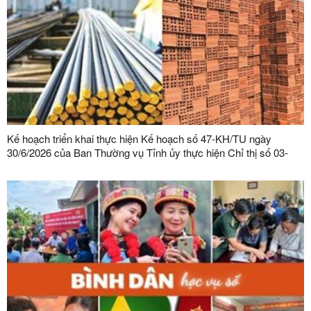
Kế hoạch triển khai thực hiện Kế hoạch số 47-KH/TU ngày
30/6/2026 của Ban Thường vụ Tỉnh ủy thực hiện Chỉ thị số 03-
CT/TW ngày 03/02/2026 của Ban Bí thư về tăng cường sự lãnh
đạo của Đảng đối với công tác quản lý, phát triển vật liệu xây
dựng trong giai đoạn mới