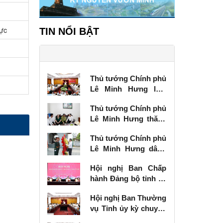
lực
TIN NỔI BẬT
Thủ tướng Chính phủ
Lê Minh Hưng làm
việc với Ban Thường
Thủ tướng Chính phủ
vụ Tỉnh ủy Lạng Sơn
Lê Minh Hưng thăm,
tặng quà thương
Thủ tướng Chính phủ
binh tại Lạng Sơn
Lê Minh Hưng dâng
hương tưởng niệm
Hội nghị Ban Chấp
các Anh hùng liệt sĩ
hành Đảng bộ tỉnh kỳ
tại Lạng Sơn
chuyên đề
Hội nghị Ban Thường
vụ Tỉnh ủy kỳ chuyên
đề