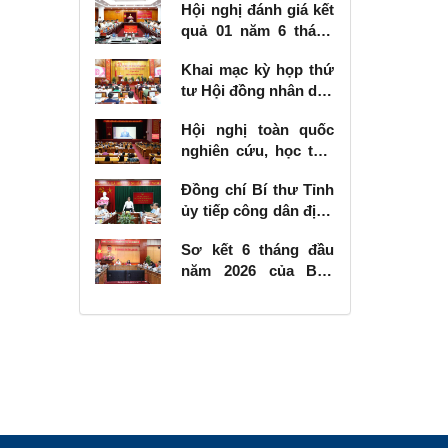
Hội nghị đánh giá kết
quả 01 năm 6 tháng
thực hiện Nghị quyết
Khai mạc kỳ họp thứ
số 57-NQ/TW
tư Hội đồng nhân dân
tỉnh khóa XVIII, nhiệm
Hội nghị toàn quốc
kỳ 2026 - 2031
nghiên cứu, học tập,
quán triệt và triển
Đồng chí Bí thư Tỉnh
khai thực hiện Nghị
ủy tiếp công dân định
quyết số 10-NQ/TW
kỳ tháng 6 năm 2026
của Bộ Chính trị về
Sơ kết 6 tháng đầu
phát triển kinh tế có
năm 2026 của Ban
vốn đầu tư nước
Chỉ đạo Nhà nước
ngoài
các công trình, dự án
quan trọng quốc gia,
trọng điểm ngành
giao thông vận tải