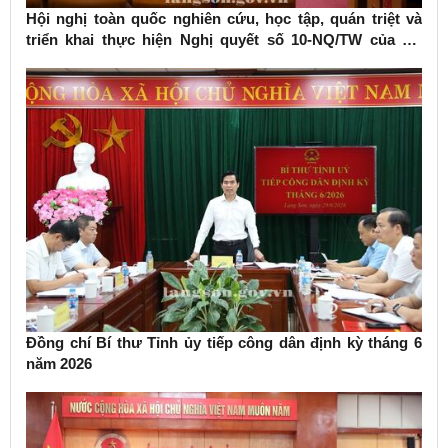
Hội nghị toàn quốc nghiên cứu, học tập, quán triệt và
triển khai thực hiện Nghị quyết số 10-NQ/TW của Bộ
Chính trị về phát triển kinh tế có vốn đầu tư nước ngoài
Đồng chí Bí thư Tỉnh ủy tiếp công dân định kỳ tháng 6
năm 2026