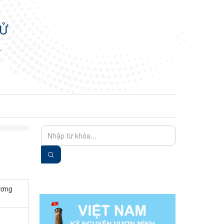
TỬ
N
EN
VIE
ương