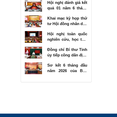
Hội nghị đánh giá kết
quả 01 năm 6 tháng
thực hiện Nghị quyết
Khai mạc kỳ họp thứ
số 57-NQ/TW
tư Hội đồng nhân dân
tỉnh khóa XVIII, nhiệm
Hội nghị toàn quốc
kỳ 2026 - 2031
nghiên cứu, học tập,
quán triệt và triển
Đồng chí Bí thư Tỉnh
khai thực hiện Nghị
ủy tiếp công dân định
quyết số 10-NQ/TW
kỳ tháng 6 năm 2026
của Bộ Chính trị về
Sơ kết 6 tháng đầu
phát triển kinh tế có
năm 2026 của Ban
vốn đầu tư nước
Chỉ đạo Nhà nước
ngoài
các công trình, dự án
quan trọng quốc gia,
trọng điểm ngành
giao thông vận tải