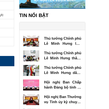
lực
TIN NỔI BẬT
Thủ tướng Chính phủ
Lê Minh Hưng làm
việc với Ban Thường
Thủ tướng Chính phủ
vụ Tỉnh ủy Lạng Sơn
Lê Minh Hưng thăm,
tặng quà thương
Thủ tướng Chính phủ
binh tại Lạng Sơn
Lê Minh Hưng dâng
hương tưởng niệm
Hội nghị Ban Chấp
các Anh hùng liệt sĩ
hành Đảng bộ tỉnh kỳ
tại Lạng Sơn
chuyên đề
Hội nghị Ban Thường
vụ Tỉnh ủy kỳ chuyên
đề