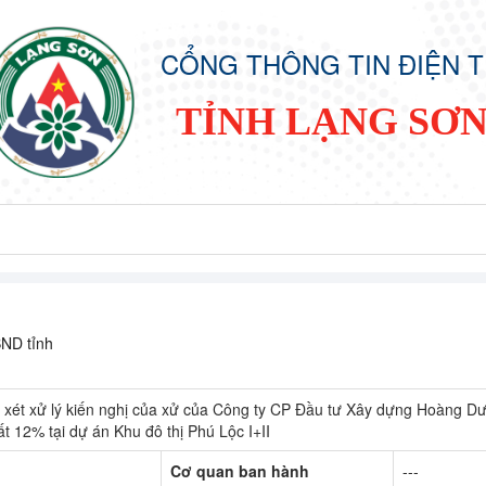
CỔNG THÔNG TIN ĐIỆN 
TỈNH LẠNG SƠ
BND tỉnh
xét xử lý kiến nghị của xử của Công ty CP Đầu tư Xây dựng Hoàng D
t 12% tại dự án Khu đô thị Phú Lộc I+II
Cơ quan ban hành
---