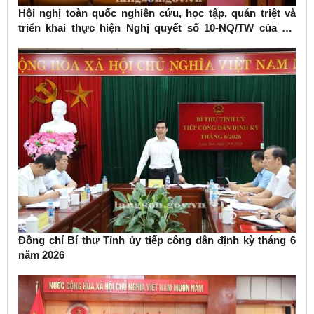
Hội nghị toàn quốc nghiên cứu, học tập, quán triệt và
triển khai thực hiện Nghị quyết số 10-NQ/TW của Bộ
Chính trị về phát triển kinh tế có vốn đầu tư nước ngoài
Đồng chí Bí thư Tỉnh ủy tiếp công dân định kỳ tháng 6
năm 2026