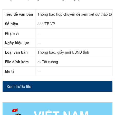
Tiêu đề văn bản
Thông báo họp chuyên đề xem xét dự thảo tờ tr
Số hiệu
388/TB-VP
Phạm vi
---
Ngày hiệu lực
---
Loại văn bản
Thông báo, giấy mời UBND tỉnh
File đính kèm
Tải xuống
Mô tả
---
Xem trước file