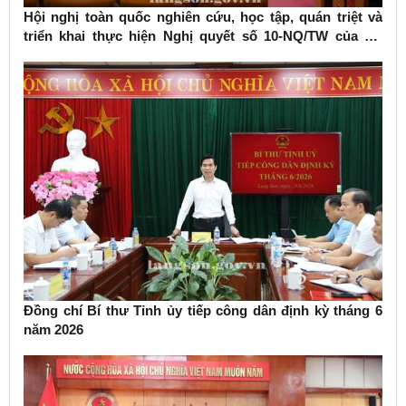
Hội nghị toàn quốc nghiên cứu, học tập, quán triệt và
triển khai thực hiện Nghị quyết số 10-NQ/TW của Bộ
Chính trị về phát triển kinh tế có vốn đầu tư nước ngoài
Đồng chí Bí thư Tỉnh ủy tiếp công dân định kỳ tháng 6
năm 2026