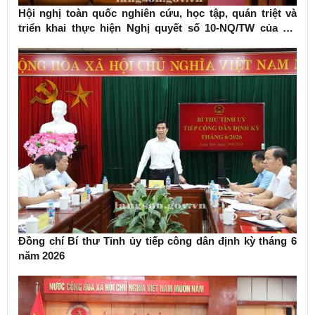
Hội nghị toàn quốc nghiên cứu, học tập, quán triệt và
triển khai thực hiện Nghị quyết số 10-NQ/TW của Bộ
Chính trị về phát triển kinh tế có vốn đầu tư nước ngoài
Đồng chí Bí thư Tỉnh ủy tiếp công dân định kỳ tháng 6
năm 2026