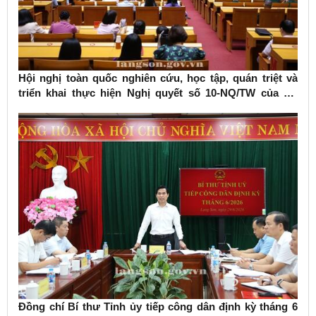
Hội nghị toàn quốc nghiên cứu, học tập, quán triệt và
triển khai thực hiện Nghị quyết số 10-NQ/TW của Bộ
Chính trị về phát triển kinh tế có vốn đầu tư nước ngoài
Đồng chí Bí thư Tỉnh ủy tiếp công dân định kỳ tháng 6