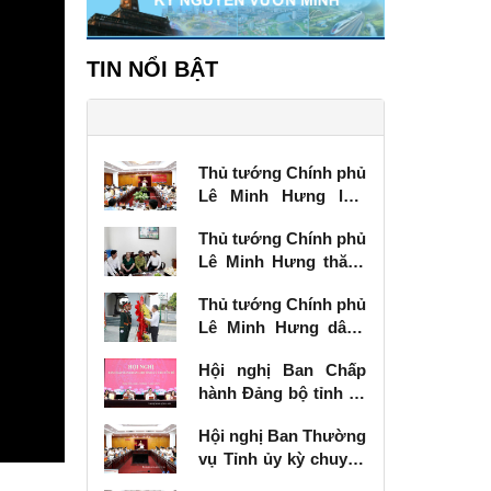
TIN NỔI BẬT
Thủ tướng Chính phủ
Lê Minh Hưng làm
việc với Ban Thường
Thủ tướng Chính phủ
vụ Tỉnh ủy Lạng Sơn
Lê Minh Hưng thăm,
tặng quà thương
Thủ tướng Chính phủ
binh tại Lạng Sơn
Lê Minh Hưng dâng
hương tưởng niệm
Hội nghị Ban Chấp
các Anh hùng liệt sĩ
hành Đảng bộ tỉnh kỳ
tại Lạng Sơn
chuyên đề
Hội nghị Ban Thường
vụ Tỉnh ủy kỳ chuyên
đề