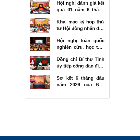
Hội nghị đánh giá kết
quả 01 năm 6 tháng
thực hiện Nghị quyết
Khai mạc kỳ họp thứ
số 57-NQ/TW
tư Hội đồng nhân dân
tỉnh khóa XVIII, nhiệm
Hội nghị toàn quốc
kỳ 2026 - 2031
nghiên cứu, học tập,
quán triệt và triển
Đồng chí Bí thư Tỉnh
khai thực hiện Nghị
ủy tiếp công dân định
quyết số 10-NQ/TW
kỳ tháng 6 năm 2026
của Bộ Chính trị về
Sơ kết 6 tháng đầu
phát triển kinh tế có
năm 2026 của Ban
vốn đầu tư nước
Chỉ đạo Nhà nước
ngoài
các công trình, dự án
quan trọng quốc gia,
trọng điểm ngành
giao thông vận tải