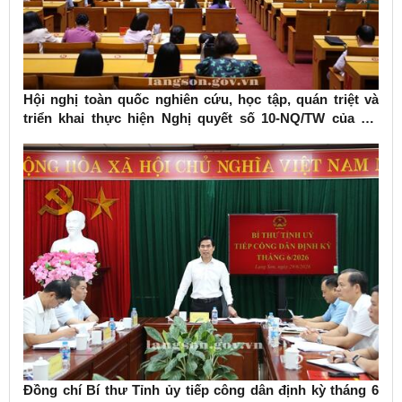
Hội nghị toàn quốc nghiên cứu, học tập, quán triệt và
triển khai thực hiện Nghị quyết số 10-NQ/TW của Bộ
Chính trị về phát triển kinh tế có vốn đầu tư nước ngoài
Đồng chí Bí thư Tỉnh ủy tiếp công dân định kỳ tháng 6