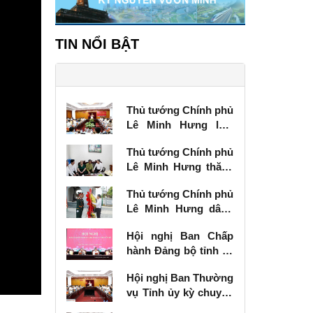
TIN NỔI BẬT
Thủ tướng Chính phủ
Lê Minh Hưng làm
việc với Ban Thường
Thủ tướng Chính phủ
vụ Tỉnh ủy Lạng Sơn
Lê Minh Hưng thăm,
tặng quà thương
Thủ tướng Chính phủ
binh tại Lạng Sơn
Lê Minh Hưng dâng
hương tưởng niệm
Hội nghị Ban Chấp
các Anh hùng liệt sĩ
hành Đảng bộ tỉnh kỳ
tại Lạng Sơn
chuyên đề
Hội nghị Ban Thường
vụ Tỉnh ủy kỳ chuyên
đề