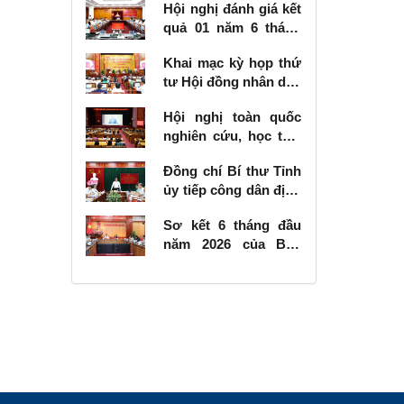
Hội nghị đánh giá kết
quả 01 năm 6 tháng
thực hiện Nghị quyết
Khai mạc kỳ họp thứ
số 57-NQ/TW
tư Hội đồng nhân dân
tỉnh khóa XVIII, nhiệm
Hội nghị toàn quốc
kỳ 2026 - 2031
nghiên cứu, học tập,
quán triệt và triển
Đồng chí Bí thư Tỉnh
khai thực hiện Nghị
ủy tiếp công dân định
quyết số 10-NQ/TW
kỳ tháng 6 năm 2026
của Bộ Chính trị về
Sơ kết 6 tháng đầu
phát triển kinh tế có
năm 2026 của Ban
vốn đầu tư nước
Chỉ đạo Nhà nước
ngoài
các công trình, dự án
quan trọng quốc gia,
trọng điểm ngành
giao thông vận tải