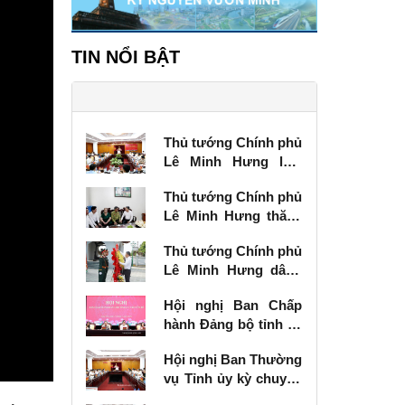
TIN NỔI BẬT
Thủ tướng Chính phủ
Lê Minh Hưng làm
việc với Ban Thường
Thủ tướng Chính phủ
vụ Tỉnh ủy Lạng Sơn
Lê Minh Hưng thăm,
tặng quà thương
Thủ tướng Chính phủ
binh tại Lạng Sơn
Lê Minh Hưng dâng
hương tưởng niệm
Hội nghị Ban Chấp
các Anh hùng liệt sĩ
hành Đảng bộ tỉnh kỳ
tại Lạng Sơn
chuyên đề
Hội nghị Ban Thường
vụ Tỉnh ủy kỳ chuyên
đề