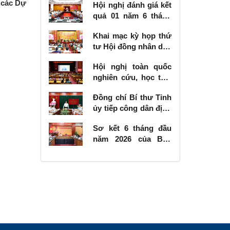
i các Dự
Hội nghị đánh giá kết
quả 01 năm 6 tháng
thực hiện Nghị quyết
Khai mạc kỳ họp thứ
số 57-NQ/TW
tư Hội đồng nhân dân
tỉnh khóa XVIII, nhiệm
Hội nghị toàn quốc
kỳ 2026 - 2031
nghiên cứu, học tập,
quán triệt và triển
Đồng chí Bí thư Tỉnh
khai thực hiện Nghị
ủy tiếp công dân định
quyết số 10-NQ/TW
kỳ tháng 6 năm 2026
của Bộ Chính trị về
Sơ kết 6 tháng đầu
phát triển kinh tế có
năm 2026 của Ban
vốn đầu tư nước
Chỉ đạo Nhà nước
ngoài
các công trình, dự án
quan trọng quốc gia,
trọng điểm ngành
giao thông vận tải