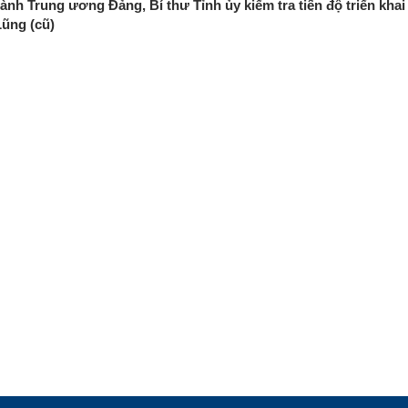
nh Trung ương Đảng, Bí thư Tỉnh ủy kiểm tra tiến độ triển kha
Lũng (cũ)