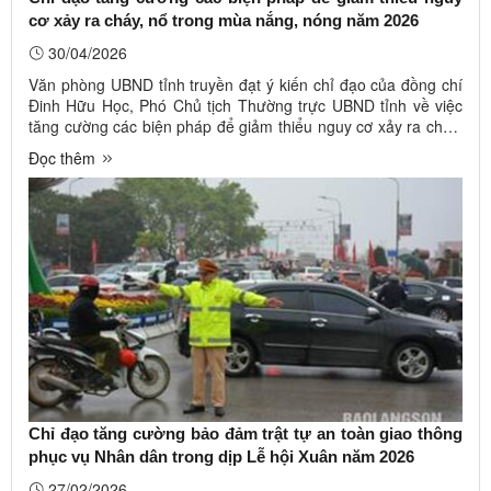
cơ xảy ra cháy, nổ trong mùa nắng, nóng năm 2026
30/04/2026
Văn phòng UBND tỉnh truyền đạt ý kiến chỉ đạo của đồng chí
Đinh Hữu Học, Phó Chủ tịch Thường trực UBND tỉnh về việc
tăng cường các biện pháp để giảm thiểu nguy cơ xảy ra cháy,
nổ trong mùa nắng, nóng năm 2026 (Công văn số 3480/VP-
Đọc thêm
KTCN ngày 29/4/2026). Ảnh minh họa (Nguồn Internet) Sở
Công Thương ...
Chỉ đạo tăng cường bảo đảm trật tự an toàn giao thông
phục vụ Nhân dân trong dịp Lễ hội Xuân năm 2026
27/02/2026