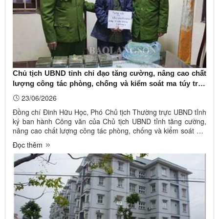
Chủ tịch UBND tỉnh chỉ đạo tăng cường, nâng cao chất
lượng công tác phòng, chống và kiểm soát ma túy trên
địa bàn tỉnh
23/06/2026
Đồng chí Đinh Hữu Học, Phó Chủ tịch Thường trực UBND tỉnh
ký ban hành Công văn của Chủ tịch UBND tỉnh tăng cường,
nâng cao chất lượng công tác phòng, chống và kiểm soát ma
túy trên địa bàn tỉnh (Công văn số 1533/UBND-NC ngày
Đọc thêm
18/5/2026). Ảnh minh họa. Nguồn: baolangson.vn Theo đó,
Chủ tịch UBND ...