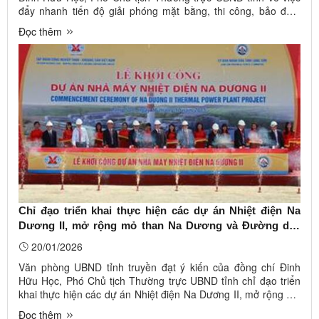
đẩy nhanh tiến độ giải phóng mặt bằng, thi công, bảo đảm
chất lượng công trình, an toàn giao thông, vệ sinh môi trường,
Đọc thêm
an toàn lao động đối với dự án cao tốc Hữu Nghị - Chi Lăng và
...
Chỉ đạo triển khai thực hiện các dự án Nhiệt điện Na
Dương II, mở rộng mỏ than Na Dương và Đường dây
110kV Lạng Sơn - Nhiệt điện Na Dương
20/01/2026
Văn phòng UBND tỉnh truyền đạt ý kiến của đồng chí Đinh
Hữu Học, Phó Chủ tịch Thường trực UBND tỉnh chỉ đạo triển
khai thực hiện các dự án Nhiệt điện Na Dương II, mở rộng mỏ
than Na Dương và Đường dây 110kV Lạng Sơn - Nhiệt điện
Đọc thêm