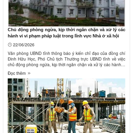
Chủ động phòng ngừa, kịp thời ngăn chặn và xử lý các
hành vi vi phạm pháp luật trong lĩnh vực Nhà ở xã hội
22/06/2026
Văn phòng UBND tỉnh thông báo ý kiến chỉ đạo của đồng chí
Đinh Hữu Học, Phó Chủ tịch Thường trực UBND tỉnh về việc
chủ động phòng ngừa, kịp thời ngăn chặn và xử lý các hành vi
vi phạm pháp luật trong lĩnh vực Nhà ở xã hội (Công văn số
Đọc thêm
5301/VP-KTCN ngày 19/6/2026). Ảnh minh họaTheo đó, Sở
Xây dựng ...