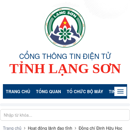
CỔNG THÔNG TIN ĐIỆN TỬ
TỈNH LẠNG SƠN
TRANG CHỦ
TỔNG QUAN
TỔ CHỨC BỘ MÁY
TIN TỨC -
Togg
navig
Trang chủ
Hoạt động lãnh đạo tỉnh
Đồng chí Đinh Hữu Học