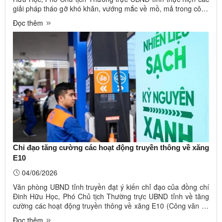
giải pháp tháo gỡ khó khăn, vướng mắc về mồ, mả trong công
tác giải phóng mặt bằng (GPMB) các dự án trên địa bàn tỉnh
Đọc thêm
(Công văn số 4762/VP-KTCN ngày 06/6/2026). Thi công dự
án Cụm công ...
Chỉ đạo tăng cường các hoạt động truyền thông về xăng
E10
04/06/2026
Văn phòng UBND tỉnh truyền đạt ý kiến chỉ đạo của đồng chí
Đinh Hữu Học, Phó Chủ tịch Thường trực UBND tỉnh về tăng
cường các hoạt động truyền thông về xăng E10 (Công văn số
4698/VP-KTTH ngày 04/6/2026). Ảnh minh họa (Internet) Sở
Đọc thêm