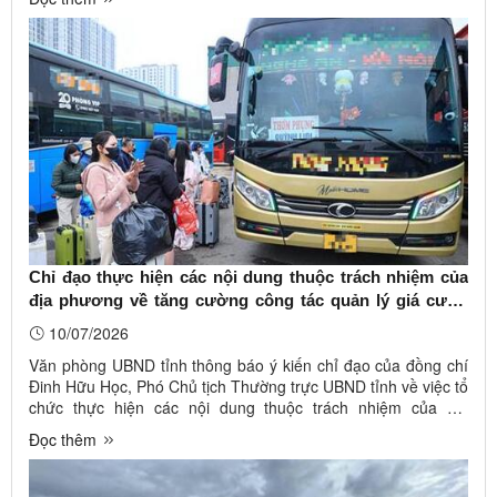
chính, Trưởng Ban Chỉ đạo TĐTKT năm 2026 Trung ương chủ
trì hội ...
Chỉ đạo thực hiện các nội dung thuộc trách nhiệm của
địa phương về tăng cường công tác quản lý giá cước
vận tải khi giá nhiên liệu giảm
10/07/2026
Văn phòng UBND tỉnh thông báo ý kiến chỉ đạo của đồng chí
Đinh Hữu Học, Phó Chủ tịch Thường trực UBND tỉnh về việc tổ
chức thực hiện các nội dung thuộc trách nhiệm của địa
phương về tăng cường công tác quản lý giá cước vận tải khi
Đọc thêm
giá nhiên liệu giảm (Công văn số 5969 /VP-KTCN ngày
07/7/2026). Ảnh ...