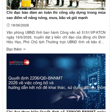
Chỉ đạo bảo đảm an toàn thi công xây dựng trong mùa
cao điểm về nắng nóng, mưa, bão và gió mạnh
18/06/2026
Văn phòng UBND tỉnh ban hành Công văn số 5151/VP-KTCN
ngày 16/6/2026, truyền đạt ý kiến chỉ đạo của đồng chí Đinh
Hữu Học, Phó Chủ tịch Thường trực UBND tỉnh về bảo đảm
an toàn thi công xây dựng trong mùa cao điểm về nắng nóng,
Đọc thêm
mưa, bão và gió mạnh. Ảnh minh họa. Nguồn InternetTheo
đó, giao ...
Chỉ đạo thực hiện Quyết định số 2206/QĐ-BNNMT ngày