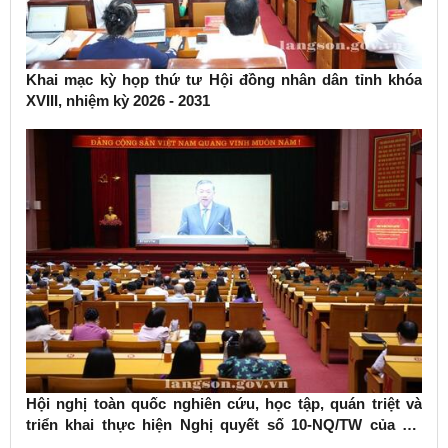
Khai mạc kỳ họp thứ tư Hội đồng nhân dân tỉnh khóa
XVIII, nhiệm kỳ 2026 - 2031
Hội nghị toàn quốc nghiên cứu, học tập, quán triệt và
triển khai thực hiện Nghị quyết số 10-NQ/TW của Bộ
Chính trị về phát triển kinh tế có vốn đầu tư nước ngoài