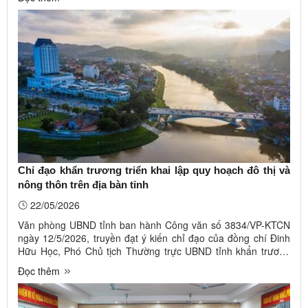
Công Thương chủ trì, phối hợp với Sở Văn hóa, Thể thao và
Du lịch, ...
Chỉ đạo khẩn trương triển khai lập quy hoạch đô thị và
nông thôn trên địa bàn tỉnh
22/05/2026
Văn phòng UBND tỉnh ban hành Công văn số 3834/VP-KTCN
ngày 12/5/2026, truyền đạt ý kiến chỉ đạo của đồng chí Đinh
Hữu Học, Phó Chủ tịch Thường trực UBND tỉnh khẩn trương
triển khai lập quy hoạch đô thị và nông thôn trên địa bàn
Đọc thêm
tỉnh. Ảnh minh họa. Nguồn Internet Theo đó, giao Sở Xây
dựng chủ trì, ...