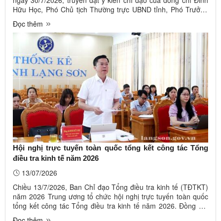
ngày 30/7/2026, truyền đạt ý kiến chỉ đạo của đồng chí Đinh
Hữu Học, Phó Chủ tịch Thường trực UBND tỉnh, Phó Trưởng
ban Thường trực Ban Chỉ đạo 389 tỉnh chỉ đạo tăng cường
Đọc thêm
công tác phòng, chống buôn lậu, vận chuyển trái phép hàng
hóa qua khu vực ...
Hội nghị trực tuyến toàn quốc tổng kết công tác Tổng
điều tra kinh tế năm 2026
13/07/2026
Chiều 13/7/2026, Ban Chỉ đạo Tổng điều tra kinh tế (TĐTKT)
năm 2026 Trung ương tổ chức hội nghị trực tuyến toàn quốc
tổng kết công tác Tổng điều tra kinh tế năm 2026. Đồng chí
Ngô Văn Tuấn, Ủy viên Trung ương Đảng, Bộ trưởng Bộ Tài
Đọc thêm