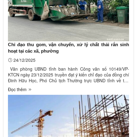
Chỉ đạo thu gom, vận chuyển, xử lý chất thải rắn sinh
hoạt tại các xã, phường
24/12/2025
Văn phòng UBND tỉnh ban hành Công văn số 10149/VP-
KTCN ngày 23/12/2025 truyền đạt ý kiến chỉ đạo của đồng chí
Đinh Hữu Học, Phó Chủ tịch Thường trực UBND tỉnh về thu
gom, vận chuyển, xử lý chất thải rắn sinh hoạt tại các xã,
Đọc thêm
phường. Ảnh minh hoạ. Nguồn Internet Theo đó, chỉ đạo đối
với các khu vực ...