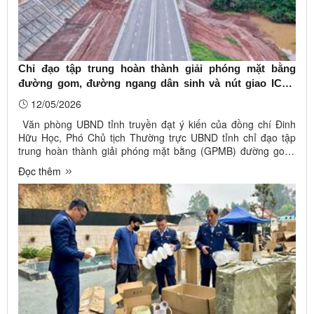
Chỉ đạo tập trung hoàn thành giải phóng mặt bằng
đường gom, đường ngang dân sinh và nút giao IC04,
bảo đảm tiến độ thông xe đoạn IC03 - Km45+130, dự án
12/05/2026
cao tốc Hữu Nghị - Chi Lăng
Văn phòng UBND tỉnh truyền đạt ý kiến của đồng chí Đinh
Hữu Học, Phó Chủ tịch Thường trực UBND tỉnh chỉ đạo tập
trung hoàn thành giải phóng mặt bằng (GPMB) đường gom,
đường ngang dân sinh và nút giao IC04, bảo đảm tiến độ
Đọc thêm
thông xe đoạn IC03 - Km45+130, dự án cao tốc Hữu Nghị -
Chi Lăng, tại Công ...