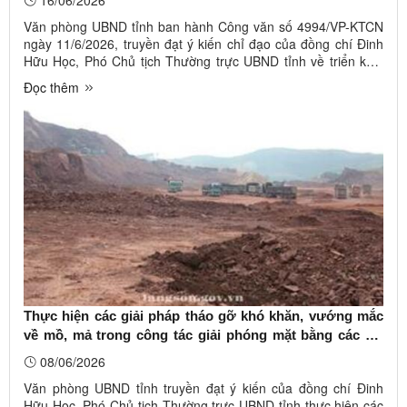
16/06/2026
Văn phòng UBND tỉnh ban hành Công văn số 4994/VP-KTCN
ngày 11/6/2026, truyền đạt ý kiến chỉ đạo của đồng chí Đinh
Hữu Học, Phó Chủ tịch Thường trực UBND tỉnh về triển khai
công tác quy hoạch sau sáp nhập theo chỉ đạo của Phó Thủ
Đọc thêm
tướng Thường trực Chính phủ Phạm Gia Túc tại Công văn số
4804/VPCP-CN ...
Thực hiện các giải pháp tháo gỡ khó khăn, vướng mắc
về mồ, mả trong công tác giải phóng mặt bằng các dự
án trên địa bàn tỉnh
08/06/2026
Văn phòng UBND tỉnh truyền đạt ý kiến của đồng chí Đinh
Hữu Học, Phó Chủ tịch Thường trực UBND tỉnh thực hiện các