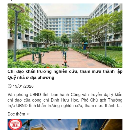
Na Dương, tại Công văn số 259/VP-KTCN ngày
11/01/2026. Ảnh minh họa. ...
Chỉ đạo khẩn trương nghiên cứu, tham mưu thành lập
Quỹ nhà ở địa phương
19/01/2026
Văn phòng UBND tỉnh ban hành Công văn truyền đạt ý kiến
chỉ đạo của đồng chí Đinh Hữu Học, Phó Chủ tịch Thường
trực UBND tỉnh khẩn trương nghiên cứu, tham mưu thành lập
Quỹ nhà ở địa phương. Ảnh minh họa. Nguồn Internet Theo
Đọc thêm
đó, giao Sở Xây dựng khẩn trương phối hợp với các cơ quan,
đơn vị ...