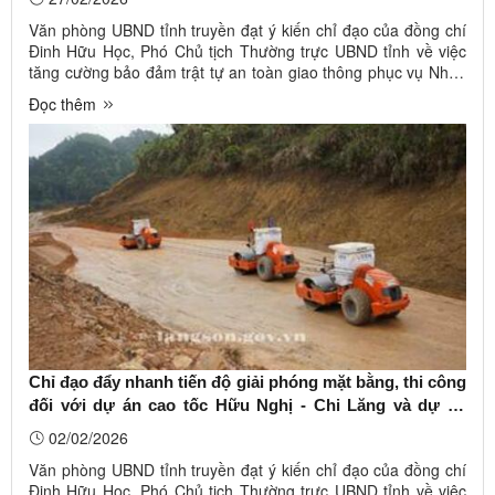
Văn phòng UBND tỉnh truyền đạt ý kiến chỉ đạo của đồng chí
Đinh Hữu Học, Phó Chủ tịch Thường trực UBND tỉnh về việc
tăng cường bảo đảm trật tự an toàn giao thông phục vụ Nhân
dân trong dịp Lễ hội Xuân năm 2026 (Công văn số 1361/VP-
Đọc thêm
KTCN ngày 25/02/2026). Ảnh minh họa (Nguồn
baolangson.vn)Sở Xây ...
Chỉ đạo đẩy nhanh tiến độ giải phóng mặt bằng, thi công
đối với dự án cao tốc Hữu Nghị - Chi Lăng và dự án
Nâng cấp đoạn Km18 - Km80, Quốc lộ 4B
02/02/2026
Văn phòng UBND tỉnh truyền đạt ý kiến chỉ đạo của đồng chí
Đinh Hữu Học, Phó Chủ tịch Thường trực UBND tỉnh về việc