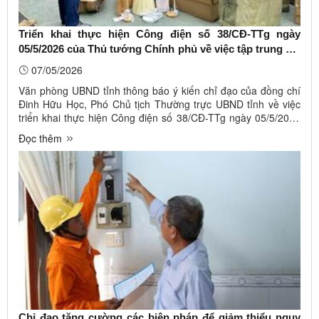
Triển khai thực hiện Công điện số 38/CĐ-TTg ngày
05/5/2026 của Thủ tướng Chính phủ về việc tập trung chỉ
đạo thực hiện quyết liệt các giải pháp đấu tranh ngăn
07/05/2026
chặn, xử lý hành vi xâm phạm quyền sở hữu trí tuệ
Văn phòng UBND tỉnh thông báo ý kiến chỉ đạo của đồng chí
Đinh Hữu Học, Phó Chủ tịch Thường trực UBND tỉnh về việc
triển khai thực hiện Công điện số 38/CĐ-TTg ngày 05/5/2026
của Thủ tướng Chính phủ về việc tập trung chỉ đạo thực hiện
Đọc thêm
quyết liệt các giải pháp đấu tranh ngăn chặn, xử lý hành vi
xâm ...
Chỉ đạo tăng cường các biện pháp để giảm thiểu nguy