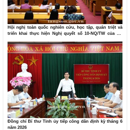
Hội nghị toàn quốc nghiên cứu, học tập, quán triệt và
triển khai thực hiện Nghị quyết số 10-NQ/TW của Bộ
Chính trị về phát triển kinh tế có vốn đầu tư nước ngoài
Đồng chí Bí thư Tỉnh ủy tiếp công dân định kỳ tháng 6
năm 2026