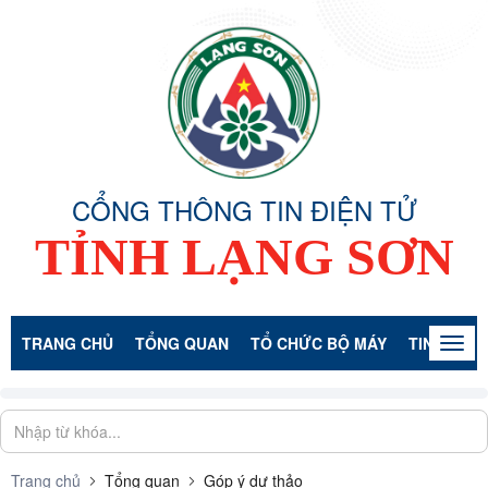
CỔNG THÔNG TIN ĐIỆN TỬ
TỈNH LẠNG SƠN
TRANG CHỦ
TỔNG QUAN
TỔ CHỨC BỘ MÁY
TIN TỨC -
Togg
navig
Trang chủ
Tổng quan
Góp ý dự thảo